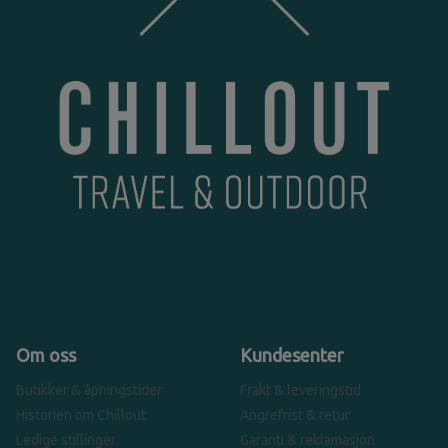
Om oss
Kundesenter
Butikker & åpningstider
Frakt & leveringstid
Historien om Chillout
Angrefrist & retur
Ledige stillinger
Garanti & reklamasjon