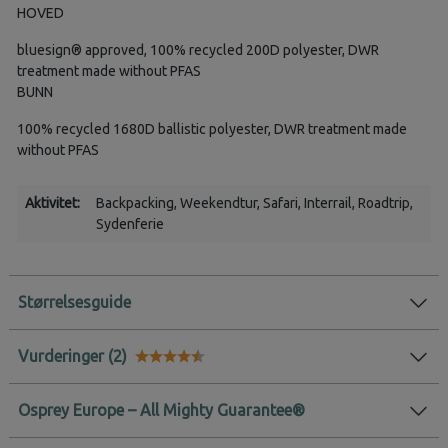
HOVED
bluesign® approved, 100% recycled 200D polyester, DWR
treatment made without PFAS
BUNN
100% recycled 1680D ballistic polyester, DWR treatment made
without PFAS
Aktivitet:
Backpacking
, Weekendtur
, Safari
, Interrail
, Roadtrip
,
Sydenferie
Størrelsesguide
Vurderinger
Karakter:
4.7 av 5 mulige
Osprey Europe – All Mighty Guarantee®