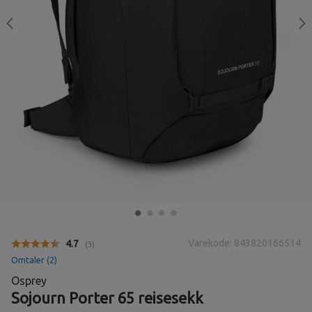
Varekode: 843820166514
Gjennomsnittskarakter:
4.7
(
stemmer:
3
)
Omtaler (
2
)
Osprey
Sojourn Porter 65 reisesekk