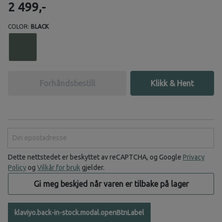
2 499,-
COLOR:
BLACK
Forhåndsbestill
Klikk & Hent
Din epostadresse
Dette nettstedet er beskyttet av reCAPTCHA, og Google
Privacy
Policy
og
Vilkår for bruk
gjelder.
Gi meg beskjed når varen er tilbake på lager
klaviyo.back-in-stock.modal.openBtnLabel