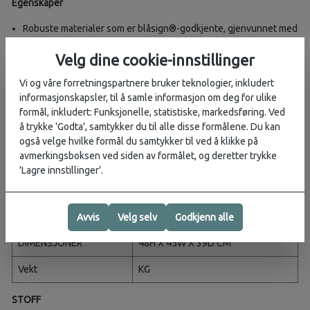
Egenskaper
Robuste materialer som er blåsign®-godkjente, gjenvunnet med
høy slitestyrke og ballistiske egenskaper
Velg dine cookie-innstillinger
Komfortabelt AirScape ryggpanel med bæresele og hoftebelte
som kan gjemmes bort
Vi og våre forretningspartnere bruker teknologier, inkludert
Unik Straight Jacket komprimering gir ekstra polstring og
informasjonskapsler, til å samle informasjon om deg for ulike
belastningskontroll
formål, inkludert: Funksjonelle, statistiske, markedsføring. Ved
TSID bagasjeregistrering inkludert med hver del
å trykke 'Godta', samtykker du til alle disse formålene. Du kan
Interiørnett og fôrlommer for organisering
også velge hvilke formål du samtykker til ved å klikke på
Flytende, eksternt tilgjengelig støvlelomme skiller skitne eller
avmerkingsboksen ved siden av formålet, og deretter trykke
illeluktende gjenstander
'Lagre innstillinger'.
Spesifikasjoner
3
VOLUM
3967 IN
/ 65 L
Avvis
Velg selv
Godkjenn alle
DIMENSJONER
48H X 45W X 39D CM
Vekt
KG
STOFF