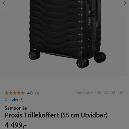
Varekode: 5400520004284
Gjennomsnittskarakter:
4.8
(
stemmer:
9
)
Omtaler (
6
)
Samsonite
Proxis Trillekoffert (55 cm Utvidbar)
4 499,-