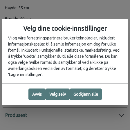
Høyde: 55 cm
Bredde: 40 cm
Velg dine cookie-innstillinger
Dybde: 20/23 cm
Vi og våre forretningspartnere bruker teknologier, inkludert
Garanti: Begrenset 10 års garanti
informasjonskapsler, til å samle informasjon om deg for ulike
formål, inkludert: Funksjonelle, statistiske, markedsføring. Ved
Vekt: 2,2 kg
å trykke 'Godta', samtykker du til alle disse formålene. Du kan
også velge hvilke formål du samtykker til ved å klikke på
Materialkvalitet:
Premium
avmerkingsboksen ved siden av formålet, og deretter trykke
'Lagre innstillinger'.
Aktivitet:
Weekendtur
Avvis
Velg selv
Godkjenn alle
Vurderinger
Karakter:
4.8 av 5 mulige
Produsent