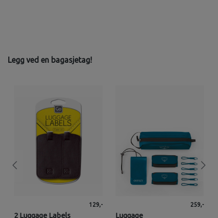
Legg ved en bagasjetag!
129,-
259,-
2 Luggage Labels
Luggage