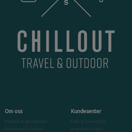
Om oss
Kundesenter
Butikker & åpningstider
Frakt & leveringstid
Historien om Chillout
Angrefrist & retur