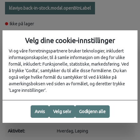
klaviyo.back-in-stock.modal.openBtnLabel
Ikke på lager
Ikke tilgjengelig i butikk
Velg dine cookie-innstillinger
Vi og våre forretningspartnere bruker teknologier, inkludert
informasjonskapsler, til å samle informasjon om deg for ulike
Beskrivelse
formål, inkludert: Funksjonelle, statistiske, markedsføring. Ved
å trykke 'Godta', samtykker du til alle disse formålene. Du kan
Ekstremt lette, slitesterke og lukthemmende merinosokker for
også velge hvilke formål du samtykker til ved å klikke på
dame!
avmerkingsboksen ved siden av formålet, og deretter trykke
Run+ Ultralight Mini er designet for maksimal komfort og en
'Lagre innstillinger'.
optimal passform, noe som gjør dem ideelle for allsidig løping på
sti.
Avvis
Velg selv
Godkjenn alle
Materiale:
49 % merinoull, 48 % nylon, 3 % LYCRA®.
Aktivitet:
Hverdag
, Løping