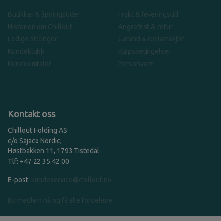
Butikker & åpningstider
Frakt & leveringstid
Historien om Chillout
Angrefrist & retur
Ledige stillinger
Garanti & reklamasjon
Kundeklubb
Kjøpsbetingelser
Kundeomtaler
Personvern
Kontakt oss
Chillout Holding AS
c/o Sajaco Nordic,
Høstbakken 11, 1793 Tistedal
Tlf: +47 22 35 42 00
E-post:
kundeservice@chillout.no
Bli medlem nå og få alle fordelene