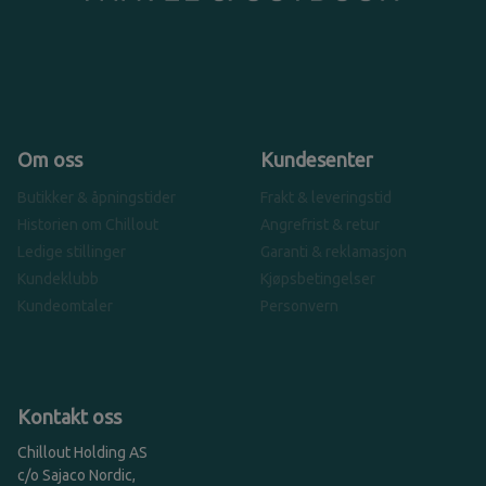
Om oss
Kundesenter
Butikker & åpningstider
Frakt & leveringstid
Historien om Chillout
Angrefrist & retur
Ledige stillinger
Garanti & reklamasjon
Kundeklubb
Kjøpsbetingelser
Kundeomtaler
Personvern
Kontakt oss
Chillout Holding AS
c/o Sajaco Nordic,