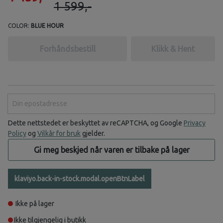
1 599,-
COLOR:
BLUE HOUR
Forhåndsbestill
Klikk & Hent
Din epostadresse
Dette nettstedet er beskyttet av reCAPTCHA, og Google
Privacy
Policy
og
Vilkår for bruk
gjelder.
Gi meg beskjed når varen er tilbake på lager
klaviyo.back-in-stock.modal.openBtnLabel
Ikke på lager
Ikke tilgjengelig i butikk