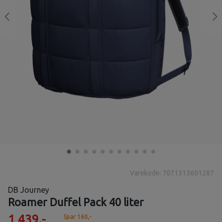
Varekode: 7071313601287
DB Journey
Roamer Duffel Pack 40 liter
1 439,-
Spar 160,-