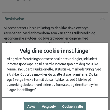
Beskrivelse
Vi presenterer Db sin tolkning av den klassiske eventyr-
reisebagen. Med et hovedrom som kan åpnes fullstendig og
ergonomiske skulder- og bryststropper, er dagene med
ubehagelige og hengende duffelbager bak deg.
Velg dine cookie-innstillinger
Hovedrom som åpnes fullstendig, gir enkel tilgang til utstyret
ditt
Vi og våre forretningspartnere bruker teknologier, inkludert
Strømlinjeformet og kompakt design
informasjonskapsler, til å samle informasjon om deg for ulike
360° håndtak for raskt grab-and-go
formål, inkludert: Funksjonelle, statistiske, markedsføring. Ved
Kompatibel med Hook-Up System™
å trykke 'Godta', samtykker du til alle disse formålene. Du kan
Ergonomiske skulder- og bryststropper
også velge hvilke formål du samtykker til ved å klikke på
avmerkingsboksen ved siden av formålet, og deretter trykke
Spesifikasjoner
'Lagre innstillinger'.
Volum: 40 liter
Dimensjoner: 12 x 19 x 47 cm (H x B x D)
Avvis
Velg selv
Godkjenn alle
Vekt: 0,8 kg