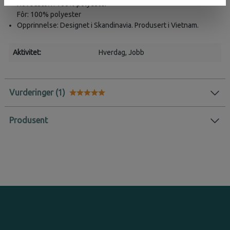
Hovedstoff: 100% polyester
Fôr: 100% polyester
Opprinnelse: Designet i Skandinavia. Produsert i Vietnam.
Aktivitet:
Hverdag
, Jobb
Vurderinger
Karakter:
5.0 av 5 mulige
Produsent