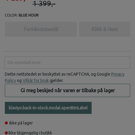
1 399,-
COLOR:
BLUE HOUR
Forhåndsbestill
Klikk & Hent
Din epostadresse
Dette nettstedet er beskyttet av reCAPTCHA, og Google
Privacy
Policy
og
Vilkår for bruk
gjelder.
Gi meg beskjed når varen er tilbake på lager
klaviyo.back-in-stock.modal.openBtnLabel
Ikke på lager
Ikke tilgjengelig i butikk