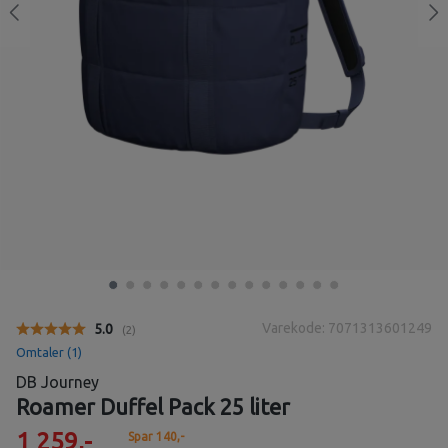
Varekode: 7071313601249
Gjennomsnittskarakter:
5.0
(
stemmer:
2
)
Omtaler (
1
)
DB Journey
Roamer Duffel Pack 25 liter
1 259,-
Spar 140,-