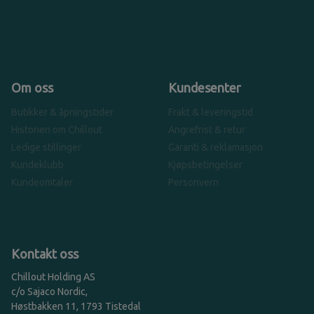
Om oss
Kundesenter
Butikker & åpningstider
Frakt & leveringstid
Historien om Chillout
Angrefrist & retur
Ledige stillinger
Garanti & reklamasjon
Kundeklubb
Kjøpsbetingelser
Kundeomtaler
Personvern
Kontakt oss
Chillout Holding AS
c/o Sajaco Nordic,
Høstbakken 11, 1793 Tistedal