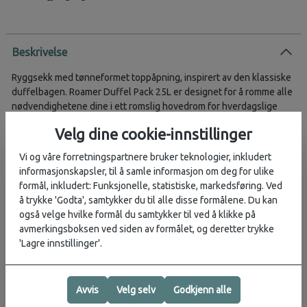
Beskrivelse
Ryggsekk med tønneformet toppåpning, inspirert av den klassiske
duffelbagen. Roamer Duffel Pack 25L er designet for å romme alle
nødvendighetene dine i ett romslig hovedrom for hverdagslige
eventyr.
Velg dine cookie-innstillinger
Tønnekonstruksjon med toppåpning
Vi og våre forretningspartnere bruker teknologier, inkludert
Kompakt og lett for daglig bruk
informasjonskapsler, til å samle informasjon om deg for ulike
Stor intern nettinglomme i lokket
formål, inkludert: Funksjonelle, statistiske, markedsføring. Ved
Kompatibel med Hook-Up System™
å trykke 'Godta', samtykker du til alle disse formålene. Du kan
Ergonomiske skulder- og bryststropper
også velge hvilke formål du samtykker til ved å klikke på
avmerkingsboksen ved siden av formålet, og deretter trykke
Spesifikasjoner
'Lagre innstillinger'.
Volum: 25 liter
Dimensjoner: 11 x 23 x 42 cm (H x B x D)
Vekt: 0,75 kg
Avvis
Velg selv
Godkjenn alle
Materialer