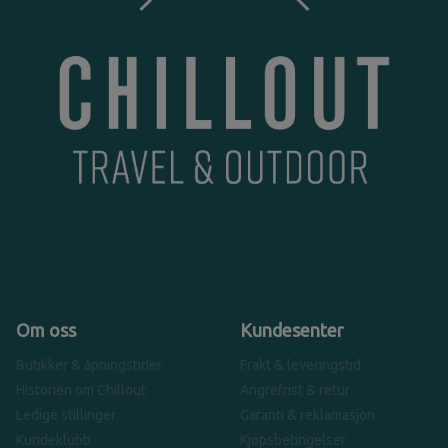
Om oss
Kundesenter
Butikker & åpningstider
Frakt & leveringstid
Historien om Chillout
Angrefrist & retur
Ledige stillinger
Garanti & reklamasjon
Kundeklubb
Kjøpsbetingelser