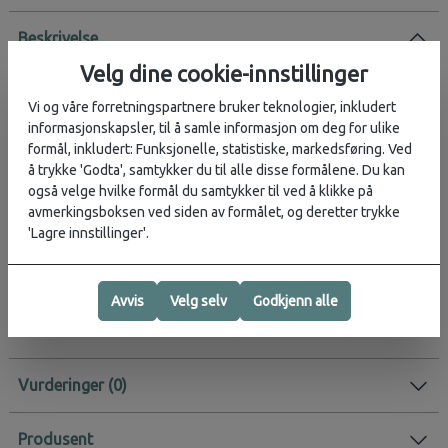
Beskrivelse
Velg dine cookie-innstillinger
Relansert modell fra Samsonite laget av resirkulerte materialer.
Vi og våre forretningspartnere bruker teknologier, inkludert
Standard håndbagasjekoffert fra Samsonite. 4 hjul, og 2 lommer i
informasjonskapsler, til å samle informasjon om deg for ulike
front. Dette er en av Samsonite sine mest solgte modeller og
formål, inkludert: Funksjonelle, statistiske, markedsføring. Ved
passer til de aller fleste flyselskap.
å trykke 'Godta', samtykker du til alle disse formålene. Du kan
55 x 40 x 20
også velge hvilke formål du samtykker til ved å klikke på
håndbagasje
avmerkingsboksen ved siden av formålet, og deretter trykke
43 liter
'Lagre innstillinger'.
2,4 kg
Avvis
Velg selv
Godkjenn alle
Aktivitet:
Weekendtur
, Jobb
Vurderinger
Produsent