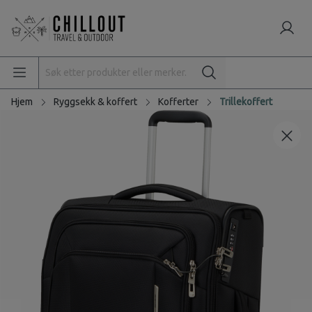
Hjem
Ryggsekk & koffert
Kofferter
Trillekoffert