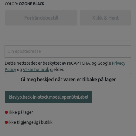
COLOR:
OZONE BLACK
Forhåndsbestill
Klikk & Hent
Din epostadresse
Dette nettstedet er beskyttet av reCAPTCHA, og Google
Privacy
Policy
og
Vilkår for bruk
gjelder.
Gi meg beskjed når varen er tilbake på lager
klaviyo.back-in-stock.modal.openBtnLabel
Ikke på lager
Ikke tilgjengelig i butikk