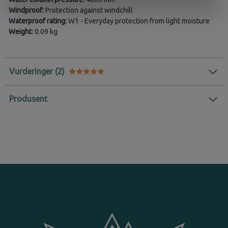
Windproof:
Protection against windchill
Waterproof rating:
W1 - Everyday protection from light moisture
Weight:
0.09 kg
Vurderinger
Karakter:
5.0 av 5 mulige
Produsent