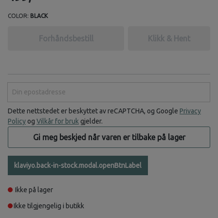
COLOR:
BLACK
Forhåndsbestill
Klikk & Hent
Din epostadresse
Dette nettstedet er beskyttet av reCAPTCHA, og Google
Privacy
Policy
og
Vilkår for bruk
gjelder.
Gi meg beskjed når varen er tilbake på lager
klaviyo.back-in-stock.modal.openBtnLabel
Ikke på lager
Ikke tilgjengelig i butikk