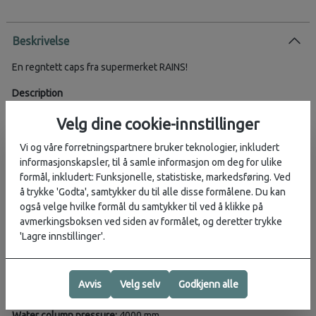
Beskrivelse
En regntett caps fra supermerket RAINS!
Description
Cap is Rains’ take on the classic baseball cap with curved brim. The
Velg dine cookie-innstillinger
six-paneled design is held in place by a back-mounted adjustable
webbing strap and buckle. The design is finished with ventilation
Vi og våre forretningspartnere bruker teknologier, inkludert
holes for comfort. Cap is cut in Rains’ signature PU fabric,
informasjonskapsler, til å samle informasjon om deg for ulike
engineered to be waterproof with a smooth and soft feel.
formål, inkludert: Funksjonelle, statistiske, markedsføring. Ved
å trykke 'Godta', samtykker du til alle disse formålene. Du kan
Features
også velge hvilke formål du samtykker til ved å klikke på
- Adjustable strap and buckle fastening
avmerkingsboksen ved siden av formålet, og deretter trykke
- 6 panels
'Lagre innstillinger'.
- Ventilation holes
- Curved brim
Avvis
Velg selv
Godkjenn alle
Material:
100% Polyester
Coating:
100% PU (Polyurethane)
Water column pressure:
4000 mm