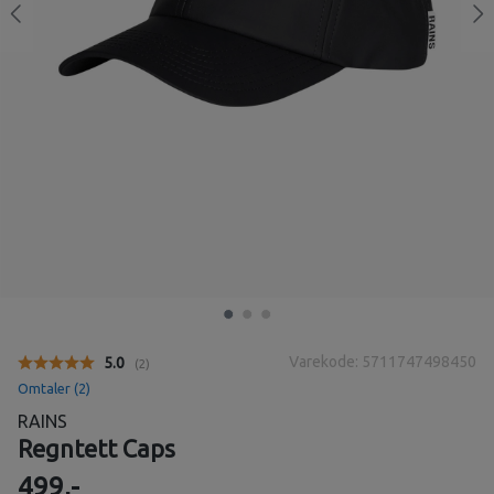
Varekode: 5711747498450
Gjennomsnittskarakter:
5.0
(
stemmer:
2
)
Omtaler (
2
)
RAINS
Regntett Caps
499,-