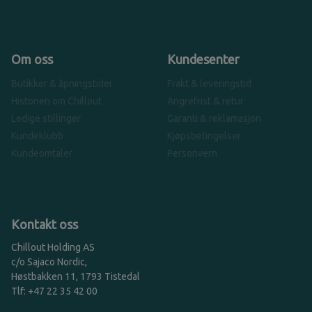
Om oss
Kundesenter
Butikker & åpningstider
Frakt & leveringstid
Historien om Chillout
Angrefrist & retur
Ledige stillinger
Garanti & reklamasjon
Kundeklubb
Kjøpsbetingelser
Kundeomtaler
Personvern
Kontakt oss
Chillout Holding AS
c/o Sajaco Nordic,
Høstbakken 11, 1793 Tistedal
Tlf: +47 22 35 42 00