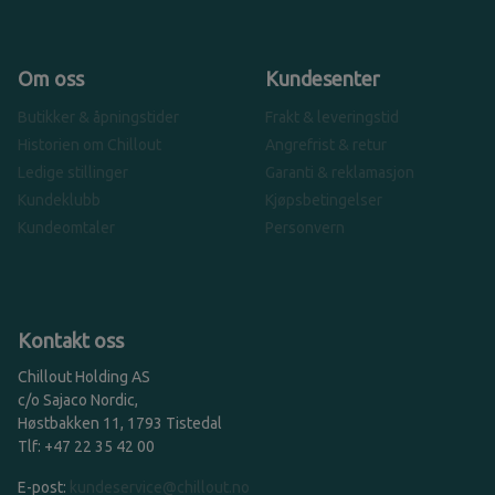
Om oss
Kundesenter
Butikker & åpningstider
Frakt & leveringstid
Historien om Chillout
Angrefrist & retur
Ledige stillinger
Garanti & reklamasjon
Kundeklubb
Kjøpsbetingelser
Kundeomtaler
Personvern
Kontakt oss
Chillout Holding AS
c/o Sajaco Nordic,
Høstbakken 11, 1793 Tistedal
Tlf: +47 22 35 42 00
E-post:
kundeservice@chillout.no