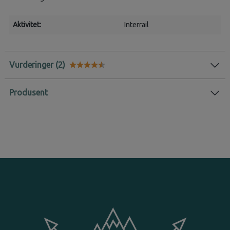
Aktivitet:
Interrail
Vurderinger
Karakter:
4.4 av 5 mulige
Produsent