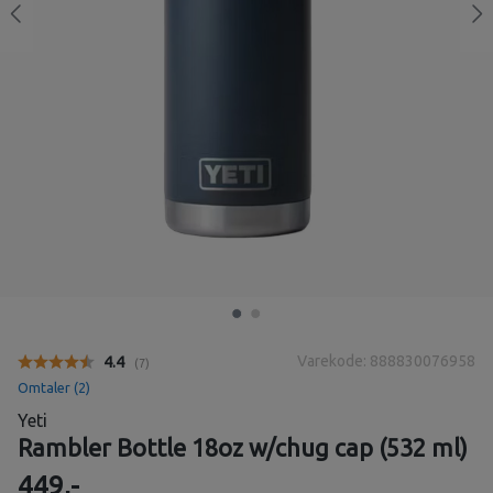
Varekode: 888830076958
Gjennomsnittskarakter:
4.4
(
stemmer:
7
)
Omtaler (
2
)
Yeti
Rambler Bottle 18oz w/chug cap (532 ml)
449,-