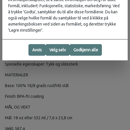
spesielt godt til rask rehydrering av kald drikke. Termoflasken kan
formål, inkludert: Funksjonelle, statistiske, markedsføring. Ved
trygt vaskes i oppvaskmaskin, gjerne i øverste hylle.
å trykke 'Godta', samtykker du til alle disse formålene. Du kan
også velge hvilke formål du samtykker til ved å klikke på
EGENSKAPER
avmerkingsboksen ved siden av formålet, og deretter trykke
'Lagre innstillinger'.
Varenavn: YETI Rambler 18 oz (532 ml)
Type: Termoflaske
Avvis
Velg selv
Godkjenn alle
Aktivitet: Tur, Fjelltur, Hverdag
Spesielle egenskaper: Tykk og slitesterk
MATERIALER
Base: 100% 18/8 grads rustfritt stål
Finish: BPA-fri coating
MÅL OG VEKT
Mål: 18 oz eller 532 ml / 7,6 x 25,8 cm
Vekt: 567 g