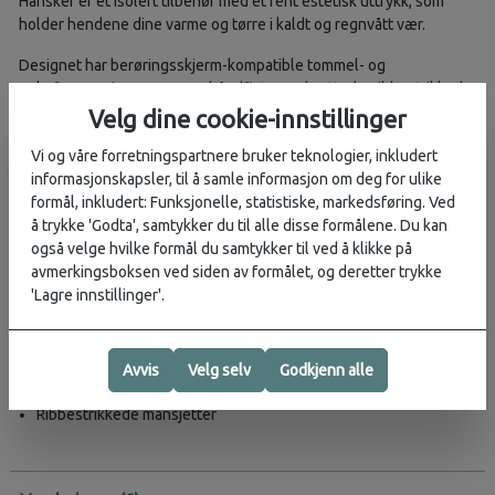
Hansker er et isolert tilbehør med et rent estetisk uttrykk, som
holder hendene dine varme og tørre i kaldt og regnvått vær.
Designet har berøringsskjerm-kompatible tommel- og
pekefingerspisser, neoprenhåndflater og brettede, ribbestrikkede
mansjetter.
Velg dine cookie-innstillinger
Disse essensielle hanskene er et isolert tilbehør laget av Rains'
Vi og våre forretningspartnere bruker teknologier, inkludert
signatur PU-stoff, med fleecefôr på innsiden for ekstra varme og
informasjonskapsler, til å samle informasjon om deg for ulike
komfort.
formål, inkludert: Funksjonelle, statistiske, markedsføring. Ved
å trykke 'Godta', samtykker du til alle disse formålene. Du kan
Overflaten er lett med en jevn følelse, noe som gjør hanskene
også velge hvilke formål du samtykker til ved å klikke på
praktiske for pendling, enten på sykkel eller til fots.
avmerkingsboksen ved siden av formålet, og deretter trykke
'Lagre innstillinger'.
Detaljer:
Vanntett signatur PU-stoff
Fôret med fleece
Avvis
Velg selv
Godkjenn alle
Berøringsskjerm-kompatible tommel- og pekefingerspisser
Ribbestrikkede mansjetter