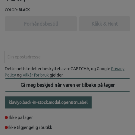
COLOR:
BLACK
Forhåndsbestill
Klikk & Hent
Din epostadresse
Dette nettstedet er beskyttet av reCAPTCHA, og Google
Privacy
Policy
og
Vilkår for bruk
gjelder.
Gi meg beskjed når varen er tilbake på lager
klaviyo.back-in-stock.modal.openBtnLabel
Ikke på lager
Ikke tilgjengelig i butikk