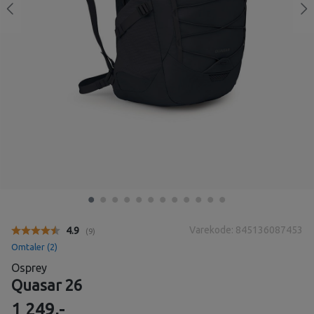
Varekode: 845136087453
Gjennomsnittskarakter:
4.9
(
stemmer:
9
)
Omtaler (
2
)
Osprey
Quasar 26
1 249,-