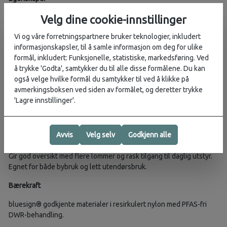
Polstret lomme for 13” laptop og dokumenter. Innvendige
Velg dine cookie-innstillinger
organiseringslommer for småutstyr. Frontlomme med
Vi og våre forretningspartnere bruker teknologier, inkludert
ripebeskyttelse. Justerbar elastisk strikk i front med hurtigspenne.
informasjonskapsler, til å samle informasjon om deg for ulike
To elastiske sidelommer for drikkeflasker. Feste for sykkellykt.
formål, inkludert: Funksjonelle, statistiske, markedsføring. Ved
Justerbar brystrem og avtakbart hoftebelte.
å trykke 'Godta', samtykker du til alle disse formålene. Du kan
Komfort og bæresystem
også velge hvilke formål du samtykker til ved å klikke på
avmerkingsboksen ved siden av formålet, og deretter trykke
AirScape® ryggpanel med rillet skum og Atilon-rammeplate.
'Lagre innstillinger'.
BioStretch-sele med polstring og pustende mesh. Stabil passform
med kompresjon i øvre del.
Avvis
Velg selv
Godkjenn alle
Bruk og organisering
Gir god oversikt med flere lommer og rask tilgang til daglig utstyr.
Egnet for både bybruk og lett utendørsbruk.
Bærekraft
bluesign® godkjente materialer i resirkulert nylon med PFAS-fri
DWR-behandling.