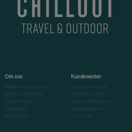
Om oss
Kundesenter
Butikker & åpningstider
Frakt & leveringstid
Historien om Chillout
Angrefrist & retur
Ledige stillinger
Garanti & reklamasjon
Kundeklubb
Kjøpsbetingelser
Kundeomtaler
Personvern