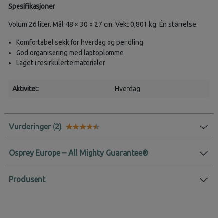
Spesifikasjoner
Volum 26 liter. Mål 48 × 30 × 27 cm. Vekt 0,801 kg. Én størrelse.
Komfortabel sekk for hverdag og pendling
God organisering med laptoplomme
Laget i resirkulerte materialer
Aktivitet:
Hverdag
Vurderinger
Karakter:
4.9 av 5 mulige
Osprey Europe – All Mighty Guarantee®
Produsent