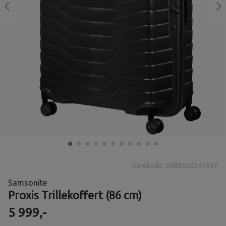
Varekode: 5400520241597
Samsonite
Proxis Trillekoffert (86 cm)
5 999,-