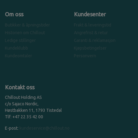
Om oss
Kundesenter
Butikker & åpningstider
Frakt & leveringstid
Historien om Chillout
Angrefrist & retur
Ledige stillinger
Garanti & reklamasjon
Kundeklubb
Kjøpsbetingelser
Kundeomtaler
Personvern
Kontakt oss
Chillout Holding AS
c/o Sajaco Nordic,
Høstbakken 11, 1793 Tistedal
Tlf: +47 22 35 42 00
E-post:
kundeservice@chillout.no