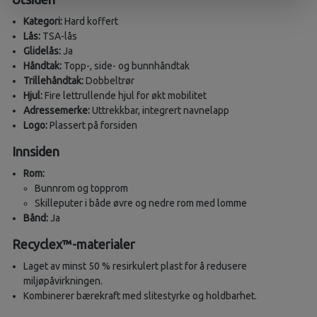
Kategori:
Hard koffert
Lås:
TSA-lås
Glidelås:
Ja
Håndtak:
Topp-, side- og bunnhåndtak
Trillehåndtak:
Dobbeltrør
Hjul:
Fire lettrullende hjul for økt mobilitet
Adressemerke:
Uttrekkbar, integrert navnelapp
Logo:
Plassert på forsiden
Innsiden
Rom:
Bunnrom og topprom
Skilleputer i både øvre og nedre rom med lomme
Bånd:
Ja
Recyclex™-materialer
Laget av minst 50 % resirkulert plast for å redusere
miljøpåvirkningen.
Kombinerer bærekraft med slitestyrke og holdbarhet.