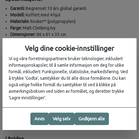
Garanti:
Begrenset 10 års global garanti
Modell:
Koffert med 4 hjul
Materiale:
Roxkin™ (polypropylen)
Farge:
Matt Climbing Ivy
Dimensjoner:
86 x 61 x 33 cm
Størrelse:
XXL
Velg dine cookie-innstillinger
Volum:
147 L
Gjennomsnittlig pakningsvekt:
Over 25 kg
Vi og våre forretningspartnere bruker teknologier, inkludert
Vekt:
3.9 kg
informasjonskapsler, til å samle informasjon om deg for ulike
SKU:
149296-9781
formål, inkludert: Funksjonelle, statistiske, markedsføring. Ved
Bærekraftskriterier
å trykke 'Godta', samtykker du til alle disse formålene. Du kan
også velge hvilke formål du samtykker til ved å klikke på
Materialer:
avmerkingsboksen ved siden av formålet, og deretter trykke
Ytre og indre materialer laget av resirkulert PET-plast.
'Lagre innstillinger'.
Minst 95 % av vekten av logofôret og 100 % av lommenettet
kommer fra resirkulert plast, tilsvarende 8 plastflasker (0,5 l).
Fornybar energi:
Grønn elektrisitet brukes til produksjon av
Avvis
Velg selv
Godkjenn alle
skallet og montering av produktet.
Produksjon:
Laget i Europa.
Utsiden