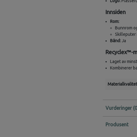
Logo:
Plassert
Innsiden
Rom:
Bunnrom o
Skilleputer
Bånd:
Ja
Recyclex™-m
Laget av minst
Kombinerer bæ
Materialkvalitet
Vurderinger
Produsent