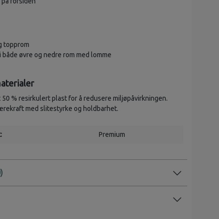
 på forsiden
g topprom
 i både øvre og nedre rom med lomme
aterialer
 50 % resirkulert plast for å redusere miljøpåvirkningen.
rekraft med slitestyrke og holdbarhet.
:
Premium