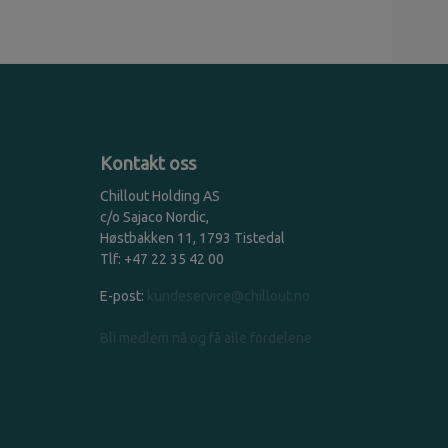
Kontakt oss
Chillout Holding AS
c/o Sajaco Nordic,
Høstbakken 11, 1793 Tistedal
Tlf: +47 22 35 42 00
E-post:
kundeservice@chillout.no
Bli medlem nå og få alle fordelene