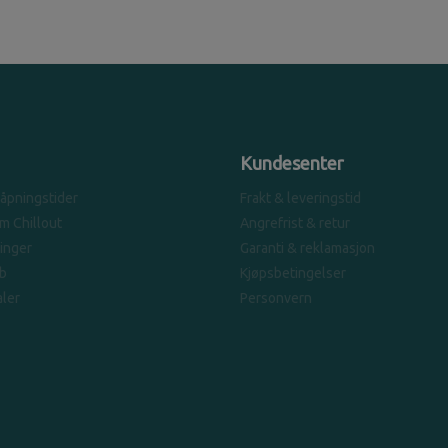
Kundesenter
 åpningstider
Frakt & leveringstid
om Chillout
Angrefrist & retur
linger
Garanti & reklamasjon
b
Kjøpsbetingelser
ler
Personvern