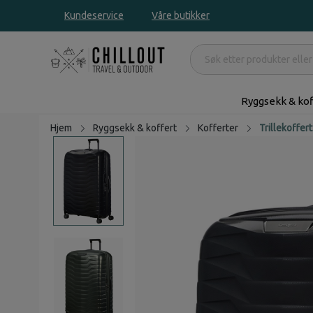
Kundeservice
Våre butikker
Ryggsekk & kof
Hjem
Ryggsekk & koffert
Kofferter
Trillekoffert