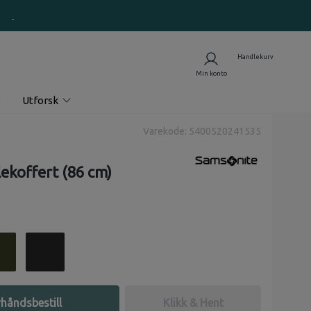
Utforsk
Varekode: 5400520241535
lekoffert (86 cm)
håndsbestill
Klikk & Hent