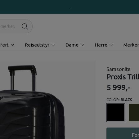
fert
Reiseutstyr
Dame
Herre
Merker
Samsonite
Proxis Tril
5 999,-
COLOR:
BLACK
For