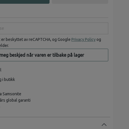
e
t er beskyttet av reCAPTCHA, og Google
Privacy Policy
og
elder.
 meg beskjed når varen er tilbake på lager
l
g i butikk
a Samsonite
rs global garanti
g