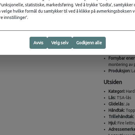
 Funksjonelle, statistiske, markedsføring. Ved å trykke 'Godta', samtykker d
Vekt:
3.9 kg
velge hvilke formål du samtykker til ved å klikke på avmerkingsboksen v
SKU:
149296-
e innstillinger'.
Bærekraftskr
Materialer:
Ytre og indr
Avvis
Velg selv
Godkjenn alle
Minst 95 % 
resirkulert 
Fornybar ener
montering av 
Produksjon:
La
Utsiden
Kategori:
Hard 
Lås:
TSA-lås
Glidelås:
Ja
Håndtak:
Topp-
Trillehåndtak:
Hjul:
Fire lettr
Adressemerke