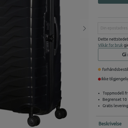
Din epostadress
Dette nettstede
Vilkår for bruk
gj
Gi
forhåndsbestil
Ikke tilgjengeli
Toppmodell fr
Begrenset 10 å
Gratis leverin
Beskrivelse