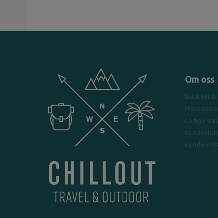
Om oss
Butikker &
Historien 
Ledige stil
Kundeklub
Kundeomta