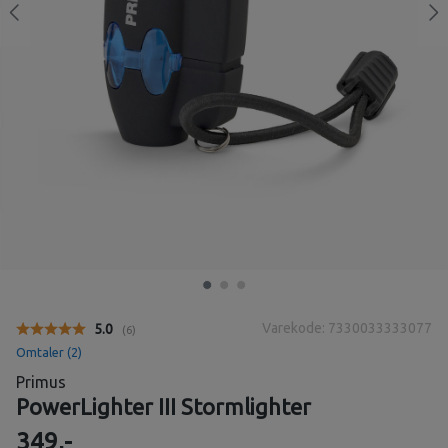
Varekode: 7330033333077
Gjennomsnittskarakter:
5.0
(
stemmer:
6
)
Omtaler (
2
)
Primus
PowerLighter III Stormlighter
349,-