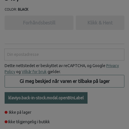
COLOR:
BLACK
Forhåndsbestill
Klikk & Hent
Din epostadresse
Dette nettstedet er beskyttet av reCAPTCHA, og Google
Privacy
Policy
og
Vilkår for bruk
gjelder.
Gi meg beskjed når varen er tilbake på lager
klaviyo.back-in-stock.modal.openBtnLabel
Ikke på lager
Ikke tilgjengelig i butikk