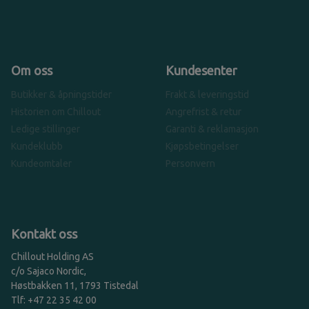
Om oss
Kundesenter
Butikker & åpningstider
Frakt & leveringstid
Historien om Chillout
Angrefrist & retur
Ledige stillinger
Garanti & reklamasjon
Kundeklubb
Kjøpsbetingelser
Kundeomtaler
Personvern
Kontakt oss
Chillout Holding AS
c/o Sajaco Nordic,
Høstbakken 11, 1793 Tistedal
Tlf: +47 22 35 42 00