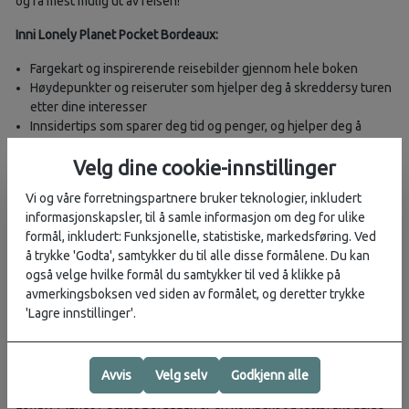
og få mest mulig ut av reisen!
Inni Lonely Planet Pocket Bordeaux:
Fargekart og inspirerende reisebilder gjennom hele boken
Høydepunkter og reiseruter som hjelper deg å skreddersy turen
etter dine interesser
Innsidertips som sparer deg tid og penger, og hjelper deg å
unngå folkemengder og turistfeller
All nødvendig informasjon lett tilgjengelig – åpningstider,
Velg dine cookie-innstillinger
telefonnumre, nettsider, transport og priser
Vi og våre forretningspartnere bruker teknologier, inkludert
Ærlige anmeldelser for alle budsjetter – spisesteder,
informasjonskapsler, til å samle informasjon om deg for ulike
severdigheter, uteliv, shopping og skjulte perler
formål, inkludert: Funksjonelle, statistiske, markedsføring. Ved
Brukervennlig oppsett med praktiske ikoner, organisert etter
å trykke 'Godta', samtykker du til alle disse formålene. Du kan
nabolag for enkel planlegging
også velge hvilke formål du samtykker til ved å klikke på
Dekker:
avmerkingsboksen ved siden av formålet, og deretter trykke
Saint-Pierre, Saint-Paul og Triangle d'Or, Saint-Michel og Capucins-
'Lagre innstillinger'.
Victoire, Saint-Seurin og Fondaudège, Chartrons, Bassins à Flot og
Bacalan – og mer.
Avvis
Velg selv
Godkjenn alle
Det perfekte valget:
Lonely Planet Pocket Bordeaux
er en kompakt og lettbrukt guide