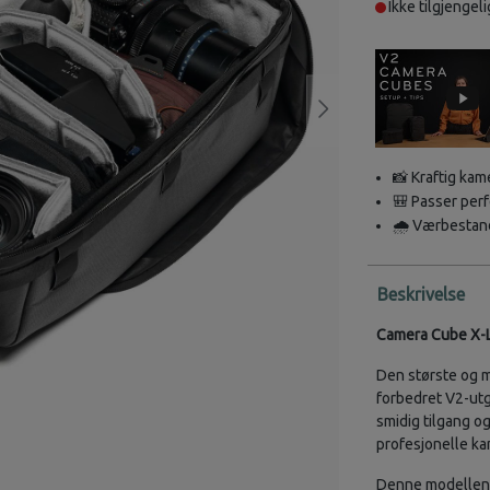
Ikke tilgjengeli
📸 Kraftig kam
🎒 Passer perf
🌧️ Værbestand
Beskrivelse
Camera Cube X-La
Den største og m
forbedret V2-ut
smidig tilgang o
profesjonelle ka
Denne modellen h