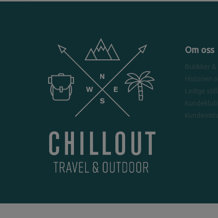
Om oss
Butikker &
Historien 
Ledige stil
Kundeklub
Kundeomta