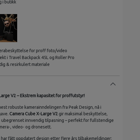
g i butikk
erabeskyttelse for proff foto/video
ekt i Travel Backpack 45L og Roller Pro
ig & resirkulert materiale
rge V2 – Ekstrem kapasitet for proffutstyr!
est robuste kamerainndelingen fra Peak Design, nå i
gave.
Camera Cube X-Large V2
gir maksimal beskyttelse,
g ubegrenset innvendig tilpasning – perfekt for fullstendige
mera-, video- og dronesett.
ar fått oppdatert design etter flere års tilbakemeldinger: