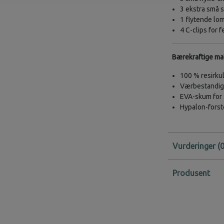
3 ekstra små 
1 flytende l
4 C-clips for f
Bærekraftige mat
100 % resirku
Værbestandige
EVA-skum for 
Hypalon-forst
Vurderinger
Produsent