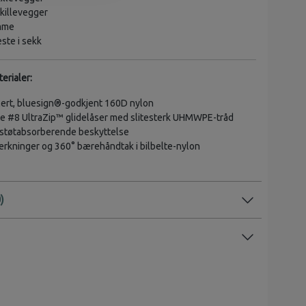
skillevegger
omme
este i sekk
erialer:
lert, bluesign®-godkjent 160D nylon
 #8 UltraZip™ glidelåser med slitesterk UHMWPE-tråd
støtabsorberende beskyttelse
erkninger og 360° bærehåndtak i bilbelte-nylon