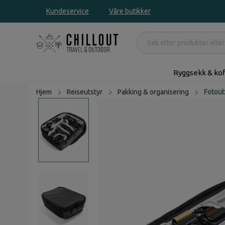
Kundeservice
Våre butikker
Ryggsekk & kof
Hjem
Reiseutstyr
Pakking & organisering
Fotout