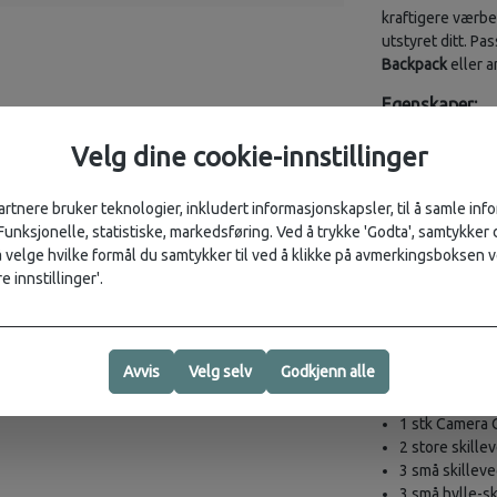
kraftigere værbes
utstyret ditt. Pa
Backpack
eller a
Egenskaper:
Full åpning fo
Velg dine cookie-innstillinger
FlexFold™-ski
Dobbel sidegli
Flytende lom
artnere bruker teknologier, inkludert informasjonskapsler, til å samle in
Værbestandige
 Funksjonelle, statistiske, markedsføring. Ved å trykke 'Godta', samtykker d
velge hvilke formål du samtykker til ved å klikke på avmerkingsboksen v
Spesifikasjone
e innstillinger'.
📏
Yttermål:
45,5
📐
Innermål:
43,5
⚖️
Vekt:
599 g (ut
Avvis
Velg selv
Godkjenn alle
Innhold i esken
1 stk Camera 
2 store skille
3 små skillev
3 små hylle-s