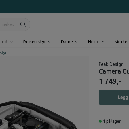
fert
Reiseutstyr
Dame
Herre
Merker
styr
Peak Design
Camera Cu
1 749,-
Legg 
1
på lager