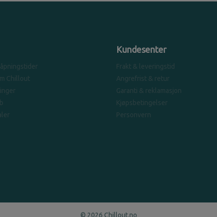
Kundesenter
 åpningstider
Frakt & leveringstid
om Chillout
Angrefrist & retur
linger
Garanti & reklamasjon
b
Kjøpsbetingelser
ler
Personvern
© 2026 Chillout.no