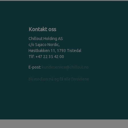
Kontakt oss
Chillout Holding AS
c/o Sajaco Nordic,
Høstbakken 11, 1793 Tistedal
Tlf: +47 22 35 42 00
E-post:
kundeservice@chillout.no
Bli medlem nå og få alle fordelene