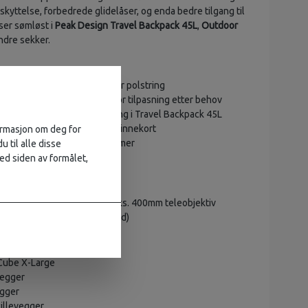
kyttelse, forbedrede glidelåser, og enda bedre tilgang til
sser sømløst i
Peak Design Travel Backpack 45L
,
Outdoor
ndre sekker.
r enkel tilgang – med avtakbar polstring
llevegger
i ulike størrelser for tilpasning etter behov
delås – perfekt for sideåpning i Travel Backpack 45L
me
til småting som filtre og minnekort
formasjon om deg for
 glidelåser og teipede sømmer
u til alle disse
ed siden av formålet,
r:
 × 34,5 × 18 cm
 × 32,5 × 16 cm – rommer f.eks. 400mm teleobjektiv
en skillevegger), 1077 g (med)
:
Cube X-Large
vegger
egger
killevegger