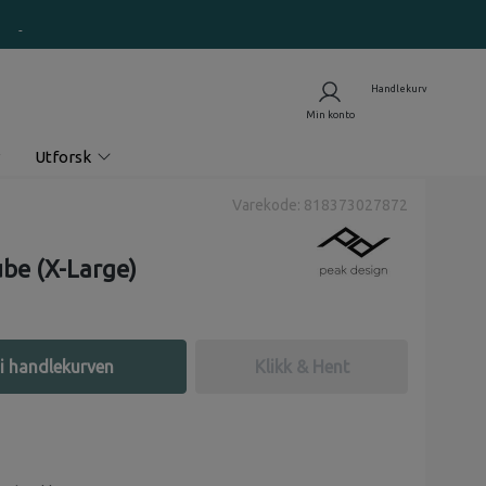
Utforsk
Varekode: 818373027872
be (X-Large)
i handlekurven
Klikk & Hent