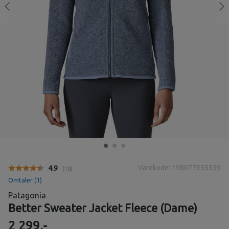
Varekode: 198077355359
Gjennomsnittskarakter:
4.9
(
stemmer:
10
)
Omtaler (
1
)
Patagonia
Better Sweater Jacket Fleece (Dame)
2 299,-