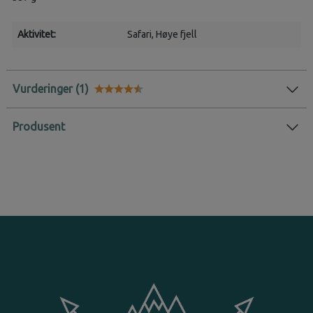
Aktivitet:
Safari
, Høye fjell
Vurderinger
Karakter:
4.9 av 5 mulige
Produsent