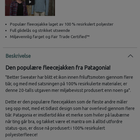
Populær fleecejakke laget av 100 % resirkulert polyester
Full glidelås og strikket utseende
Miljøvennlig farget og Fair Trade Certified™
Beskrivelse
Den populære fleecejakken fra Patagonia!
Better Sweater har blitt et ikon innen friluftsmoten gjennom flere
tiår, og med med satsningen på 100% resirkulerte materialer, er
denne 20-talls utgaven mer miljøbevisst produsert enn noen ga
.
Dette er den populære fleecejakken som de fleste andre måler
seg opp mot, med et tidløst design som har overlevd gjennom flere
tiår. Patagonia er imidlertid ikke et merke som hviler på laubærne
når ting går bra, og takket være et mantra om å alltid utfordre
status-quo, er disse nå produsert i 100% resirkulert
polyesterfleece!