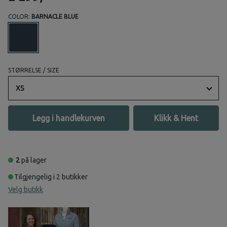
COLOR:
BARNACLE BLUE
STØRRELSE / SIZE
XS
Legg i handlekurven
Klikk & Hent
2
på lager
Tilgjengelig i 2 butikker
Velg butikk