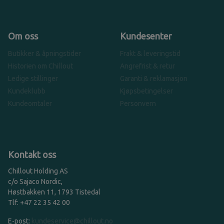
Om oss
Kundesenter
Butikker & åpningstider
Frakt & leveringstid
Historien om Chillout
Angrefrist & retur
Ledige stillinger
Garanti & reklamasjon
Kundeklubb
Kjøpsbetingelser
Kundeomtaler
Personvern
Kontakt oss
Chillout Holding AS
c/o Sajaco Nordic,
Høstbakken 11, 1793 Tistedal
Tlf: +47 22 35 42 00
E-post:
kundeservice@chillout.no