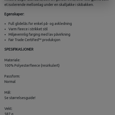
et isolerende mellomlag under en skalljakke i skibakken.
Egenskaper:
Full glidelås for enkel på- og avkledning
Varm fleece i strikket stil
Miljøvennlig farging med lav påvirkning
Fair Trade Certified™ produksjon
SPESIFIKASJONER
Materiale:
100% Polyesterfleece (resirkulert)
Passform:
Normal
Mål:
Se størrelsesguide!
Vekt:
587 g