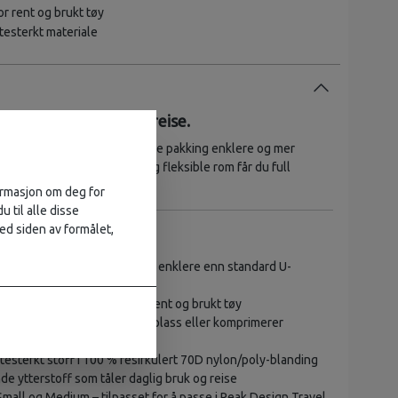
or rent og brukt tøy
itesterkt materiale
poser for organisert reise.
ing Cubes er laget for å gjøre pakking enklere og mer
komprimering, rask tilgang og fleksible rom får du full
og utstyr under reisen.
formasjon om deg for
u til alle disse
ed siden av formålet,
ed unik tear-away-glidelås – enklere enn standard U-
endig skillevegg for å dele rent og brukt tøy
glidelås som enten gir mer plass eller komprimerer
litesterkt stoff i 100 % resirkulert 70D nylon/poly-blanding
e ytterstoff som tåler daglig bruk og reise
 Small og Medium – tilpasset for å passe i Peak Design Travel