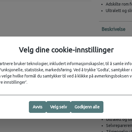
Adskilte rom f
Ultralett og sl
Beskrivelse
Smarte pakke
Velg dine cookie-innstillinger
Peak Design Pack
oversiktlig. Med 
kontroll på klær 
artnere bruker teknologier, inkludert informasjonskapsler, til å samle in
 Funksjonelle, statistiske, markedsføring. Ved å trykke 'Godta', samtykker d
velge hvilke formål du samtykker til ved å klikke på avmerkingsboksen v
Egenskaper
e innstillinger'.
Rask tilgang m
glidelås
Justerbar innv
Avvis
Velg selv
Godkjenn alle
Komprimerings
innholdet
Ultralett og s
Selvreparerend
Tilgjengelig i