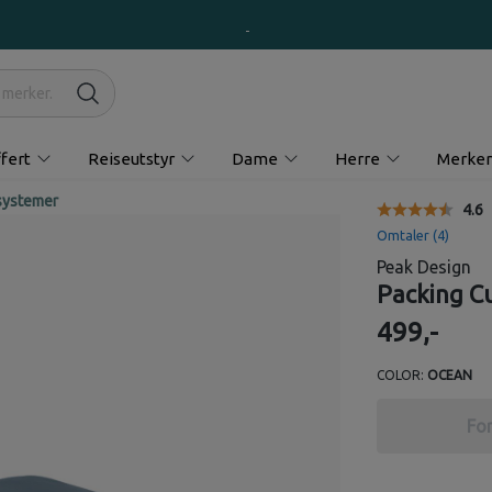
fert
Reiseutstyr
Dame
Herre
Merker
systemer
Gjen
4.6
Omtaler (
4
)
Peak Design
Packing C
499,-
COLOR:
OCEAN
For