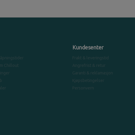
Kundesenter
 åpningstider
Frakt & leveringstid
om Chillout
Angrefrist & retur
linger
Garanti & reklamasjon
b
Kjøpsbetingelser
ler
Personvern