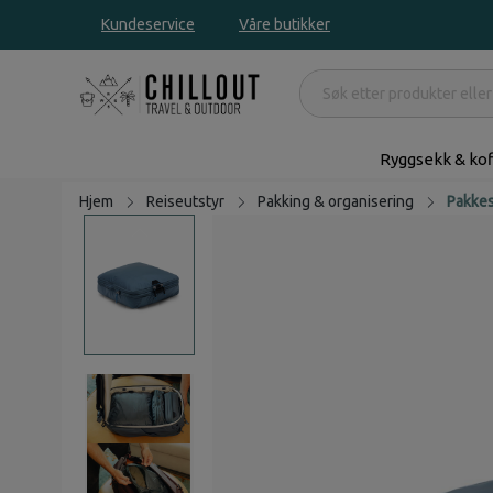
Kundeservice
Våre butikker
Ryggsekk & kof
Hjem
Reiseutstyr
Pakking & organisering
Pakke