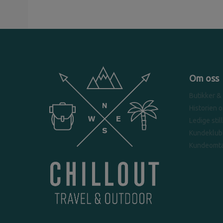
Om oss
Butikker &
Historien 
Ledige stil
Kundeklub
Kundeomta