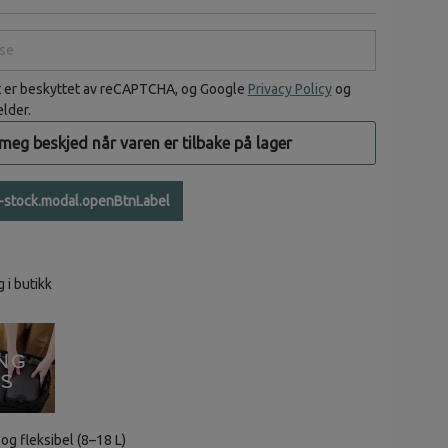
e
t er beskyttet av reCAPTCHA, og Google
Privacy Policy
og
elder.
 meg beskjed når varen er tilbake på lager
n-stock.modal.openBtnLabel
g i butikk
g fleksibel (8–18 L)