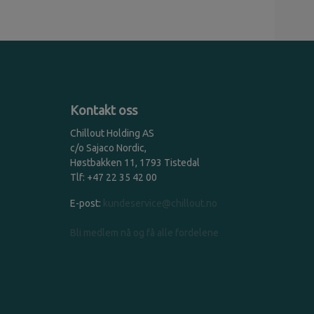
Kontakt oss
Chillout Holding AS
c/o Sajaco Nordic,
Høstbakken 11, 1793 Tistedal
Tlf: +47 22 35 42 00
E-post:
kundeservice@chillout.no
Bli medlem nå og få alle fordelene