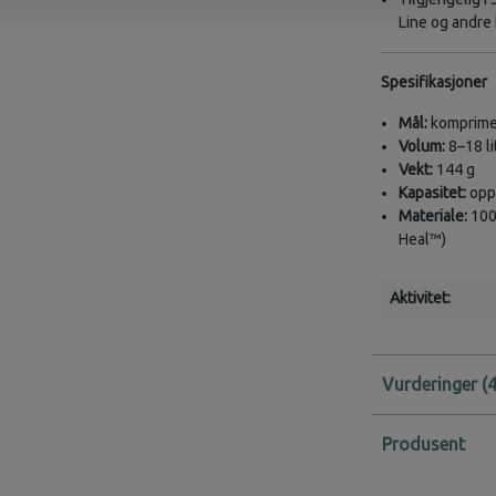
Line og andre
Spesifikasjoner
Mål:
komprimer
Volum:
8–18 li
Vekt:
144 g
Kapasitet:
oppt
Materiale:
100 
Heal™)
Aktivitet:
Vurderinger
Produsent