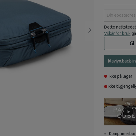
Din epostadress
Dette nettstede
Vilkår for bruk
gj
Gi
klaviyo.back-i
Ikke på lager
Ikke tilgjengeli
Komprimerbar o