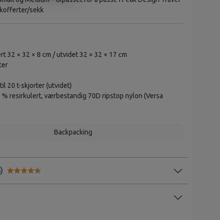
 kofferter/sekk
t 32 × 32 × 8 cm / utvidet 32 × 32 × 17 cm
ter
il 20 t-skjorter (utvidet)
% resirkulert, værbestandig 70D ripstop nylon (Versa
Backpacking
Karakter:
4.6 av 5 mulige