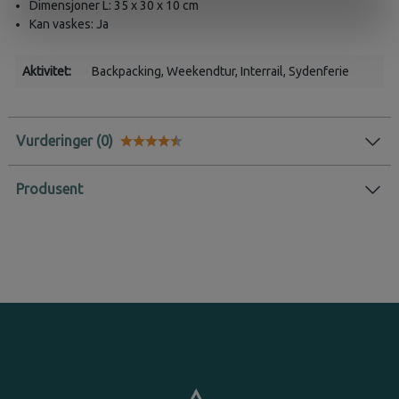
Dimensjoner L: 35 x 30 x 10 cm
Kan vaskes: Ja
Aktivitet:
Backpacking
, Weekendtur
, Interrail
, Sydenferie
Vurderinger
Karakter:
4.5 av 5 mulige
Produsent