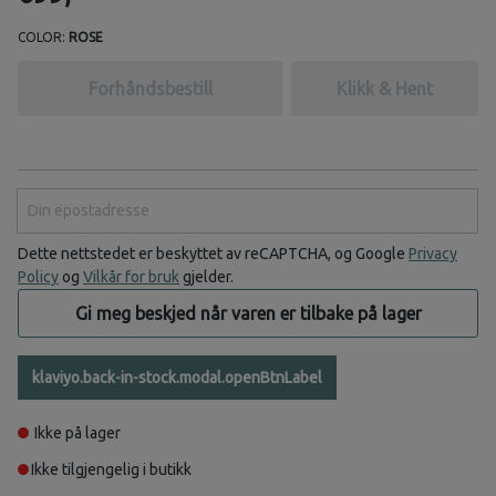
COLOR:
ROSE
Forhåndsbestill
Klikk & Hent
Din epostadresse
Dette nettstedet er beskyttet av reCAPTCHA, og Google
Privacy
Policy
og
Vilkår for bruk
gjelder.
Gi meg beskjed når varen er tilbake på lager
klaviyo.back-in-stock.modal.openBtnLabel
Ikke på lager
Ikke tilgjengelig i butikk