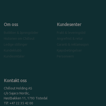
Om oss
Kundesenter
Butikker & åpningstider
Frakt & leveringstid
Historien om Chillout
Angrefrist & retur
Ledige stillinger
Garanti & reklamasjon
Kundeklubb
Kjøpsbetingelser
Kundeomtaler
Personvern
Kontakt oss
Chillout Holding AS
c/o Sajaco Nordic,
Høstbakken 11, 1793 Tistedal
Tlf: +47 22 35 42 00