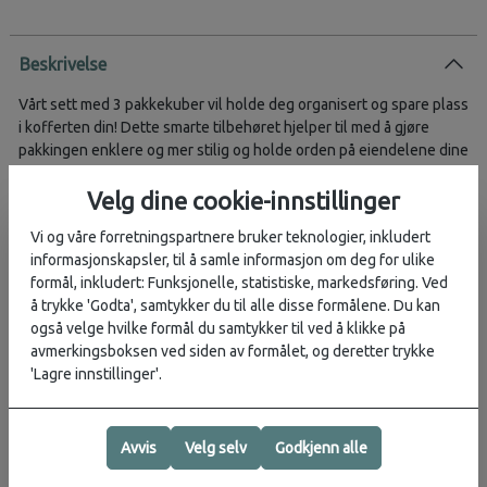
Beskrivelse
Vårt sett med 3 pakkekuber vil holde deg organisert og spare plass
i kofferten din! Dette smarte tilbehøret hjelper til med å gjøre
pakkingen enklere og mer stilig og holde orden på eiendelene dine
under reisen. Pack-Sized-kolleksjonen kommer i en moderne
fargepalett, og når du først har prøvd dem, vil du ikke kunne reise
Velg dine cookie-innstillinger
uten dem igjen.
Vi og våre forretningspartnere bruker teknologier, inkludert
SPESIFIKASJONER
informasjonskapsler, til å samle informasjon om deg for ulike
formål, inkludert: Funksjonelle, statistiske, markedsføring. Ved
Garanti: Juridisk garanti
å trykke 'Godta', samtykker du til alle disse formålene. Du kan
Modell: Pakkeskuber
også velge hvilke formål du samtykker til ved å klikke på
Materiale: 100 % resirkulert polyester / Interiør: polyesterbånd
avmerkingsboksen ved siden av formålet, og deretter trykke
SKU: 146885
'Lagre innstillinger'.
UTSIDEN
Avvis
Velg selv
Godkjenn alle
Dimensjoner S: 23 x 14 x 8 cm
Dimensjoner M: 23 x 22 x 8 cm