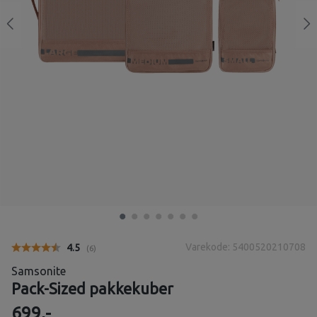
Varekode: 5400520210708
Gjennomsnittskarakter:
4.5
(
stemmer:
6
)
Samsonite
Pack-Sized pakkekuber
699,-