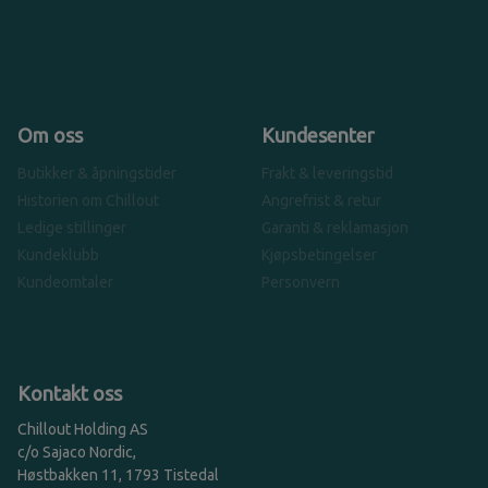
Om oss
Kundesenter
Butikker & åpningstider
Frakt & leveringstid
Historien om Chillout
Angrefrist & retur
Ledige stillinger
Garanti & reklamasjon
Kundeklubb
Kjøpsbetingelser
Kundeomtaler
Personvern
Kontakt oss
Chillout Holding AS
c/o Sajaco Nordic,
Høstbakken 11, 1793 Tistedal