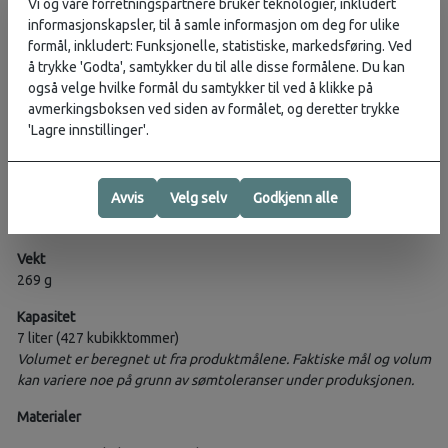
Vi og våre forretningspartnere bruker teknologier, inkludert
Glidelåsløkker for rask åpning
informasjonskapsler, til å samle informasjon om deg for ulike
formål, inkludert: Funksjonelle, statistiske, markedsføring. Ved
PERFEKT FOR
å trykke 'Godta', samtykker du til alle disse formålene. Du kan
Skjorter med krage
også velge hvilke formål du samtykker til ved å klikke på
Dressbukser
avmerkingsboksen ved siden av formålet, og deretter trykke
Kjoler og skjørt
'Lagre innstillinger'.
Spesifikasjoner
Avvis
Velg selv
Godkjenn alle
Utvendige mål
36 x 26 cm
Vekt
269 g
Kapasitet
7 liter (427 kubikktommer)
Volumet er beregnet ut fra produktmålene. Faktiske mål og volum
kan variere noe på grunn av sømtoleranser under produksjonen.
Materialer