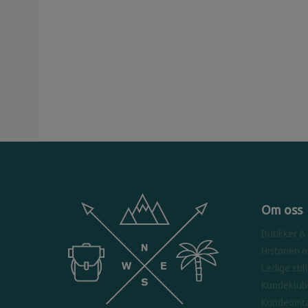
Om oss
Butikker &
Historien 
Ledige stil
Kundeklub
Kundeomta