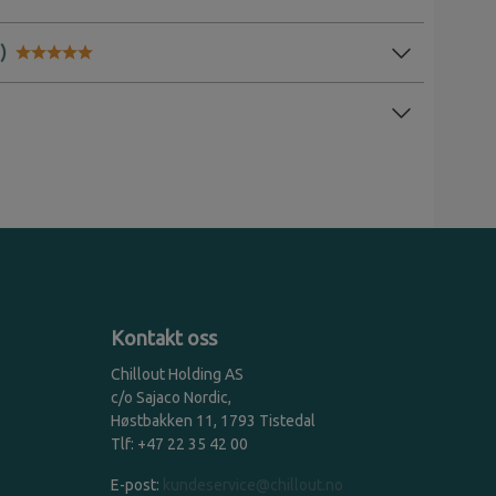
Karakter:
5.0 av 5 mulige
Kontakt oss
Chillout Holding AS
c/o Sajaco Nordic,
Høstbakken 11, 1793 Tistedal
Tlf: +47 22 35 42 00
E-post:
kundeservice@chillout.no