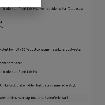
ar laget produktet
ir Trade-sertifisert fabrikk, hvor arbeiderne har fått ekstra
nd
co
rkulert bomull / 50 % postconsumer resirkulert polyester
gn®-sertifisert
ir Trade-sertifisert fabrikk
 ikke bruk blekemiddel, tørk på lav varme, ikke stryk
eekendtur
, Hverdag
, Roadtrip
, Sydenferie
, Surf