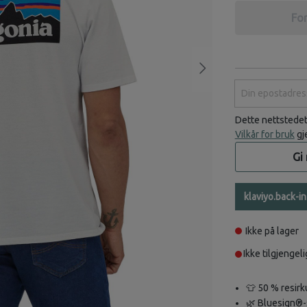
For
Din epostadress
Dette nettstede
Vilkår for bruk
gj
Gi
klaviyo.back-i
Ikke på lager
Ikke tilgjengeli
👕 50 % resirk
🌿 Bluesign®-s