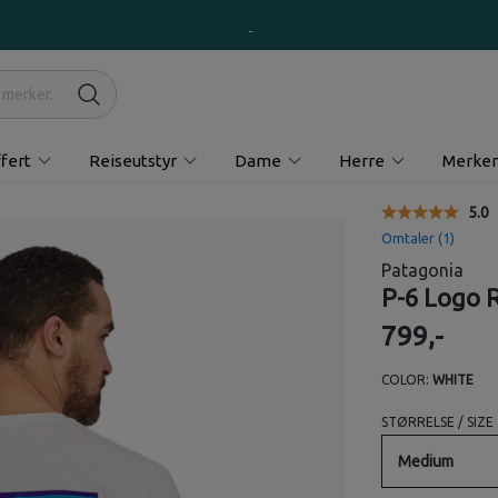
fert
Reiseutstyr
Dame
Herre
Merker
Gjen
5.0
Omtaler (
1
)
Patagonia
P-6 Logo R
799,-
COLOR:
WHITE
STØRRELSE / SIZE
Medium