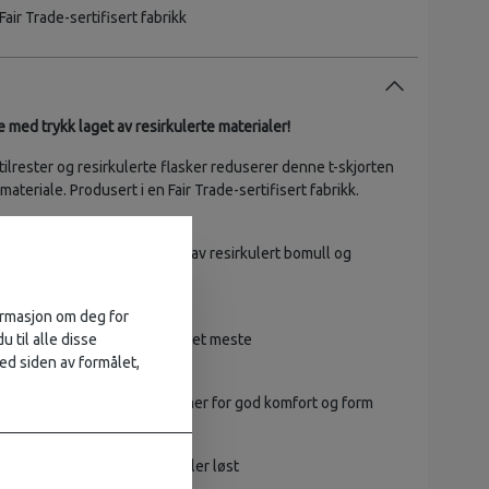
Fair Trade-sertifisert fabrikk
e med trykk laget av resirkulerte materialer!
ilrester og resirkulerte flasker reduserer denne t-skjorten
materiale. Produsert i en Fair Trade-sertifisert fabrikk.
 stoff
orte laget av 50/50 blanding av resirkulert bomull og
irkulert polyester
formasjon om deg for
k
u til alle disse
idig crewneck som passer til det meste
ed siden av formålet,
form
lsen og teipede skuldersømmer for god komfort og form
n brukes både inni buksen eller løst