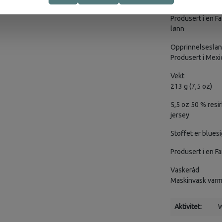
Støtter de som h
Produsert i en Fa
lønn
Opprinnelsesla
Produsert i Mexi
Vekt
213 g (7,5 oz)
5,5 oz 50 % resi
jersey
Stoffet er bluesi
Produsert i en Fa
Vaskeråd
Maskinvask varmt,
Aktivitet:
W