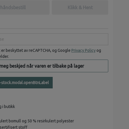
håndsbestill
Klikk & Hent
e
t er beskyttet av reCAPTCHA, og Google
Privacy Policy
og
elder.
 meg beskjed når varen er tilbake på lager
n-stock.modal.openBtnLabel
g i butikk
ulert bomull og 50 % resirkulert polyester
ertifisert stoff