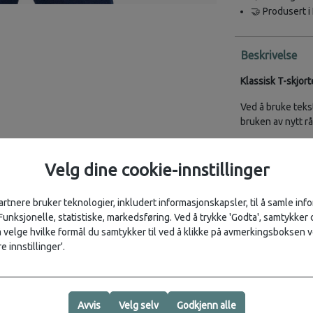
🤝 Produsert i 
Beskrivelse
Klassisk T-skjort
Ved å bruke tekst
bruken av nytt rå
100 % resirkulert
Myk jersey-T-skj
Velg dine cookie-innstillinger
postconsumer res
artnere bruker teknologier, inkludert informasjonskapsler, til å samle in
Allsidig crewnec
 Funksjonelle, statistiske, markedsføring. Ved å trykke 'Godta', samtykker d
Klassisk og alls
velge hvilke formål du samtykker til ved å klikke på avmerkingsboksen v
Komfort og pass
e innstillinger'.
Ribbekant på ha
Kantdetaljer
Rett kant som ka
Avvis
Velg selv
Godkjenn alle