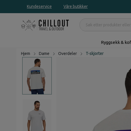
Kundeservice
Våre butikker
Ryggsekk & kof
Hjem
Dame
Overdeler
T-skjorter