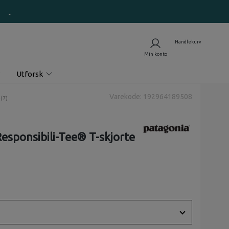
Utforsk
Varekode: 192964189508
nomsnittskarakter:
(
stemmer:
7
)
esponsibili-Tee® T-skjorte