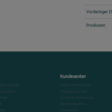
Vurderinger
Produsent
Kundesenter
 åpningstider
Frakt & leveringstid
om Chillout
Angrefrist & retur
linger
Garanti & reklamasjon
b
Kjøpsbetingelser
ler
Personvern