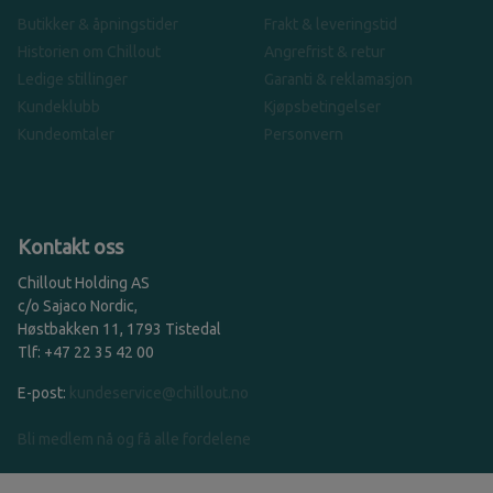
Butikker & åpningstider
Frakt & leveringstid
Historien om Chillout
Angrefrist & retur
Ledige stillinger
Garanti & reklamasjon
Kundeklubb
Kjøpsbetingelser
Kundeomtaler
Personvern
Kontakt oss
Chillout Holding AS
c/o Sajaco Nordic,
Høstbakken 11, 1793 Tistedal
Tlf: +47 22 35 42 00
E-post:
kundeservice@chillout.no
Bli medlem nå og få alle fordelene