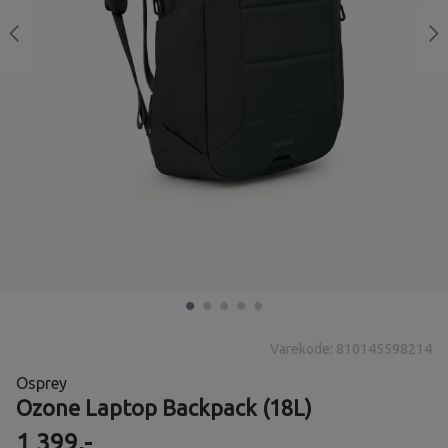
Varekode: 810145598214
Osprey
Ozone Laptop Backpack (18L)
1 399,-