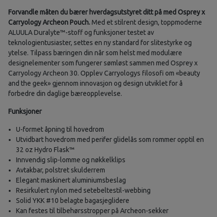
Forvandle måten du bærer hverdagsutstyret ditt på med Osprey x
Carryology Archeon Pouch.
Med et stilrent design, toppmoderne
ALUULA Duralyte™-stoff og funksjoner testet av
teknologientusiaster, settes en ny standard for slitestyrke og
ytelse. Tilpass bæringen din når som helst med modulære
designelementer som fungerer sømløst sammen med Osprey x
Carryology Archeon 30. Opplev Carryologys filosofi om «beauty
and the geek» gjennom innovasjon og design utviklet for å
forbedre din daglige bæreopplevelse.
Funksjoner
U-formet åpning til hovedrom
Utvidbart hovedrom med perifer glidelås som rommer opptil en
32 oz Hydro Flask™
Innvendig slip-lomme og nøkkelklips
Avtakbar, polstret skulderrem
Elegant maskinert aluminiumsbeslag
Resirkulert nylon med setebeltestil-webbing
Solid YKK #10 belagte bagasjeglidere
Kan festes til tilbehørsstropper på Archeon-sekker