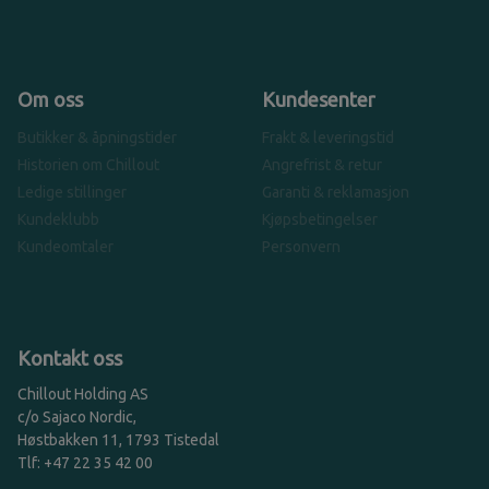
Om oss
Kundesenter
Butikker & åpningstider
Frakt & leveringstid
Historien om Chillout
Angrefrist & retur
Ledige stillinger
Garanti & reklamasjon
Kundeklubb
Kjøpsbetingelser
Kundeomtaler
Personvern
Kontakt oss
Chillout Holding AS
c/o Sajaco Nordic,
Høstbakken 11, 1793 Tistedal
Tlf: +47 22 35 42 00