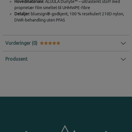
Hovedmateriale:
ALUULA Durlyte™ – ultrasterkt stoff med
proprietær film smeltet til UHMWPE-fibre
Detaljer:
bluesign®-godkjent, 100 % resirkulert 210D nylon,
DWR-behandling uten PFAS
Vurderinger
Karakter:
5.0 av 5 mulige
Produsent