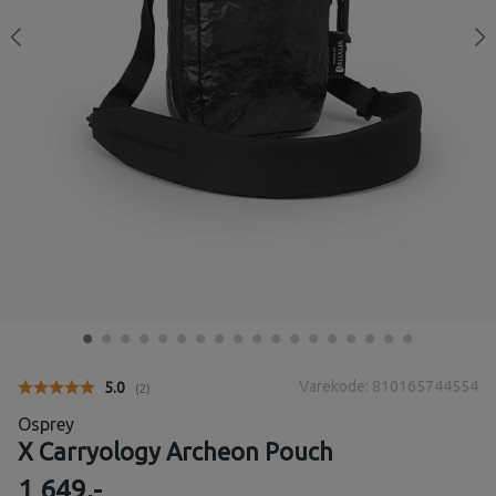
Varekode: 810165744554
Gjennomsnittskarakter:
5.0
(
stemmer:
2
)
Osprey
X Carryology Archeon Pouch
1 649,-