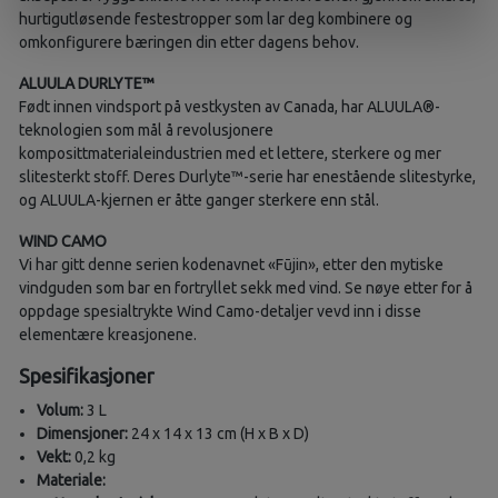
hurtigutløsende festestropper som lar deg kombinere og
omkonfigurere bæringen din etter dagens behov.
ALUULA DURLYTE™
Født innen vindsport på vestkysten av Canada, har ALUULA®-
teknologien som mål å revolusjonere
komposittmaterialeindustrien med et lettere, sterkere og mer
slitesterkt stoff. Deres Durlyte™-serie har enestående slitestyrke,
og ALUULA-kjernen er åtte ganger sterkere enn stål.
WIND CAMO
Vi har gitt denne serien kodenavnet «Fūjin», etter den mytiske
vindguden som bar en fortryllet sekk med vind. Se nøye etter for å
oppdage spesialtrykte Wind Camo-detaljer vevd inn i disse
elementære kreasjonene.
Spesifikasjoner
Volum:
3 L
Dimensjoner:
24 x 14 x 13 cm (H x B x D)
Vekt:
0,2 kg
Materiale: