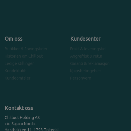
Om oss
Kundesenter
Butikker & åpningstider
Frakt & leveringstid
Historien om Chillout
Angrefrist & retur
Ledige stillinger
Garanti & reklamasjon
Kundeklubb
Kjøpsbetingelser
Kundeomtaler
Personvern
Kontakt oss
Chillout Holding AS
c/o Sajaco Nordic,
Høstbakken 11, 1793 Tistedal