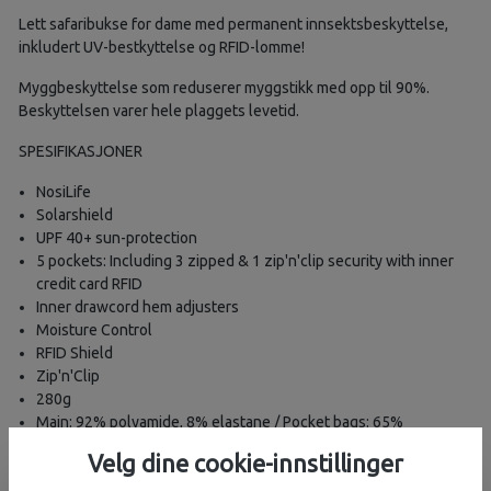
Lett safaribukse for dame med permanent innsektsbeskyttelse,
inkludert UV-bestkyttelse og RFID-lomme!
Myggbeskyttelse som reduserer myggstikk med opp til 90%.
Beskyttelsen varer hele plaggets levetid.
SPESIFIKASJONER
NosiLife
Solarshield
UPF 40+ sun-protection
5 pockets: Including 3 zipped & 1 zip'n'clip security with inner
credit card RFID
Inner drawcord hem adjusters
Moisture Control
RFID Shield
Zip'n'Clip
280g
Main: 92% polyamide, 8% elastane / Pocket bags: 65%
polyester, 35% cotton / Trim: 100% polyester
Velg dine cookie-innstillinger
Om Craghoppers: