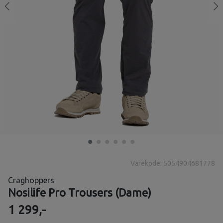
Varekode: 5054904681778
Craghoppers
Nosilife Pro Trousers (Dame)
1 299,-