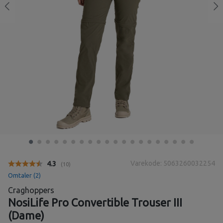
Varekode: 5063260032254
Gjennomsnittskarakter:
4.3
(
stemmer:
10
)
Omtaler (
2
)
Craghoppers
NosiLife Pro Convertible Trouser III
(Dame)