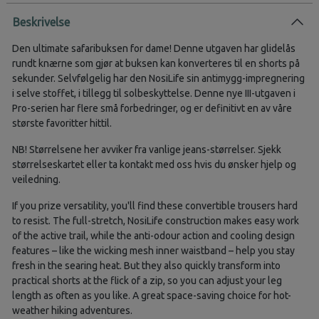
Beskrivelse
Den ultimate safaribuksen for dame! Denne utgaven har glidelås
rundt knærne som gjør at buksen kan konverteres til en shorts på
sekunder. Selvfølgelig har den NosiLife sin antimygg-impregnering
i selve stoffet, i tillegg til solbeskyttelse. Denne nye III-utgaven i
Pro-serien har flere små forbedringer, og er definitivt en av våre
største favoritter hittil.
NB! Størrelsene her avviker fra vanlige jeans-størrelser. Sjekk
størrelseskartet eller ta kontakt med oss hvis du ønsker hjelp og
veiledning.
If you prize versatility, you'll find these convertible trousers hard
to resist. The full-stretch, NosiLife construction makes easy work
of the active trail, while the anti-odour action and cooling design
features – like the wicking mesh inner waistband – help you stay
fresh in the searing heat. But they also quickly transform into
practical shorts at the flick of a zip, so you can adjust your leg
length as often as you like. A great space-saving choice for hot-
weather hiking adventures.