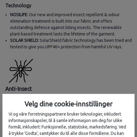
Technology
NOSILIFE:
Our new and improved insect repellent & odour
elimination treatment is built into our fabric and offers
outstanding defence against biting insects. The renewable
plant-based treatment lasts the lifetime of the garment.
SOLAR SHIELD:
SolarShield fabric technology has been tried and
tested to give you UPF40+ protection from harmful UV rays.
Anti-Insect
We offer a range of anti-insect treatments to help defend you
Velg dine cookie-innstillinger
from biting insects
Vi og våre forretningspartnere bruker teknologier, inkludert
informasjonskapsler, til å samle informasjon om deg for ulike
formål, inkludert: Funksjonelle, statistiske, markedsføring. Ved
å trykke 'Godta', samtykker du til alle disse formålene. Du kan