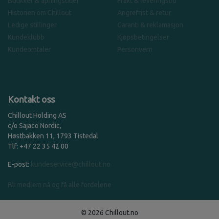
Butikker & åpningstider
Frakt & leveringstid
Historien om Chillout
Angrefrist & retur
Ledige stillinger
Garanti & reklamasjon
Kundeklubb
Kjøpsbetingelser
Kundeomtaler
Personvern
Kontakt oss
Chillout Holding AS
c/o Sajaco Nordic,
Høstbakken 11, 1793 Tistedal
Tlf: +47 22 35 42 00
E-post:
kundeservice@chillout.no
Bli medlem nå og få alle fordelene
© 2026 Chillout.no