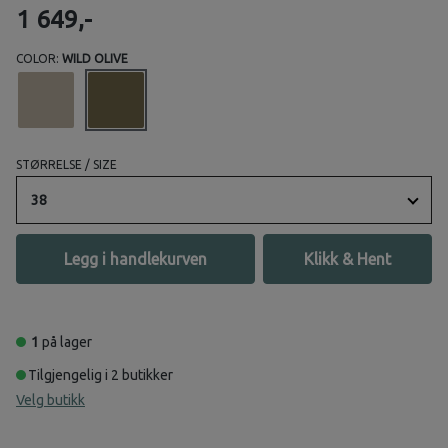
1 649,-
COLOR:
WILD OLIVE
STØRRELSE / SIZE
38
Legg i handlekurven
Klikk & Hent
1
på lager
Tilgjengelig i 2 butikker
Velg butikk