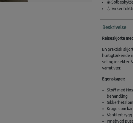
☀️ Solbeskytte
💧 Virker fukt
Beskrivelse
Reiseskjorte me
En praktisk skjor
hurtigtørkende r
sol og insekter. 
varmt vær.
Egenskaper:
Stoff med Nos
behandling
Sikkerhetslom
Krage som kan
Ventilert rygg
Innebygd puss
Ermer som kan