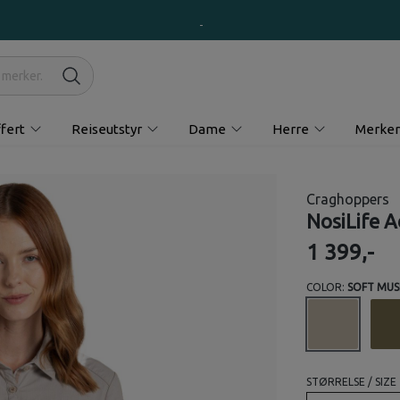
fert
Reiseutstyr
Dame
Herre
Merker
Craghoppers
NosiLife A
1 399,-
COLOR:
SOFT MU
STØRRELSE / SIZE