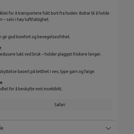
iklet for å transportere fukt bort fra huden. Bidrar til å holde
r – selv i høy luftfuktighet.
n gir god komfort og bevegelsesfrihet.
e
redusere lukt ved bruk – holder plagget friskere lenger.
skyttelse basert på tetthet i vev, type garn og farge.
se
let for å beskytte mot insektbitt.
Safari
de