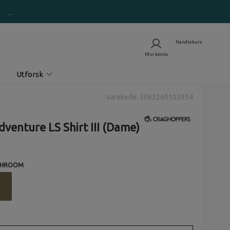
Utforsk
Varekode: 5063260103954
dventure LS Shirt III (Dame)
SHROOM