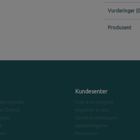
Vurderinger
Produsent
Kundesenter
 åpningstider
Frakt & leveringstid
om Chillout
Angrefrist & retur
linger
Garanti & reklamasjon
b
Kjøpsbetingelser
ler
Personvern