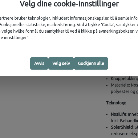
Ekstra knapp 
Velg dine cookie-innstillinger
Tørker raskt 
artnere bruker teknologier, inkludert informasjonskapsler, til å samle in
Materiale:
 Funksjonelle, statistiske, markedsføring. Ved å trykke 'Godta', samtykker d
Hovedmateriale: 
velge hvilke formål du samtykker til ved å klikke på avmerkingsboksen v
Detaljer: 100 % 
e innstillinger'.
Størrelse:
Modellen er 172 
Detaljer:
Avvis
Velg selv
Godkjenn alle
Lengde: 68,5 
Knappelukking 
Materiale: Nos
polyester og g
Teknologi:
NosiLife
: Inne
lukt. Behandli
SolarShield
: 
redusere eksp