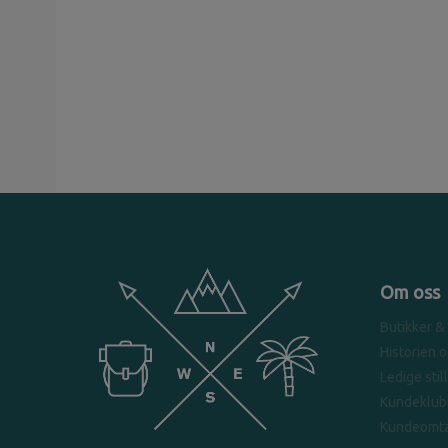
Om oss
Butikker &
Historien 
Ledige stil
Kundeklub
Kundeomta