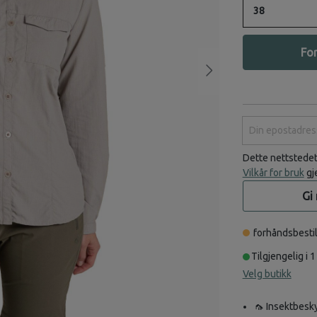
38
For
Din epostadress
Dette nettstede
Vilkår for bruk
gj
Gi
forhåndsbestil
Tilgjengelig i 1
Velg butikk
🦟 Insektbesky