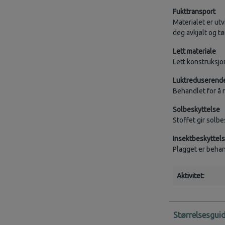
Fukttransport
Materialet er utv
deg avkjølt og tør
Lett materiale
Lett konstruksjo
Luktreduserend
Behandlet for å 
Solbeskyttelse
Stoffet gir solbe
Insektbeskyttel
Plagget er behand
Aktivitet:
Størrelsesgui