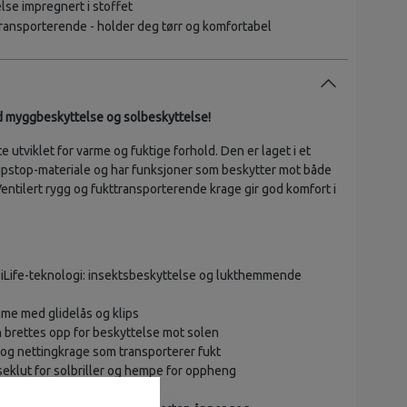
lse impregnert i stoffet
transporterende - holder deg tørr og komfortabel
d myggbeskyttelse og solbeskyttelse!
te utviklet for varme og fuktige forhold. Den er laget i et
ipstop-materiale og har funksjoner som beskytter mot både
Ventilert rygg og fukttransporterende krage gir god komfort i
iLife-teknologi: insektsbeskyttelse og lukthemmende
me med glidelås og klips
 brettes opp for beskyttelse mot solen
 og nettingkrage som transporterer fukt
eklut for solbriller og hempe for oppheng
 rulles opp og festes