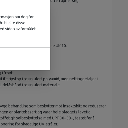
ved bysten som hindrer at skjorten åpner seg
og har hemper for oppheng
formasjon om deg for
u til alle disse
100 % resirkulert polyamid
ed siden av formålet,
polyester
cm høy og har på seg størrelse UK 10.
cm (27")
i front
iLife ripstop i resirkulert polyamid, med nettingdetaljer i
lidelåsbånd i resirkulert materiale
bygd behandling som beskytter mot insektsbitt og reduserer
ngen er plantebasert og varer hele plaggets levetid.
Stoffet gir solbeskyttelse med UPF 30–50+, testet for å
onering for skadelige UV-stråler.