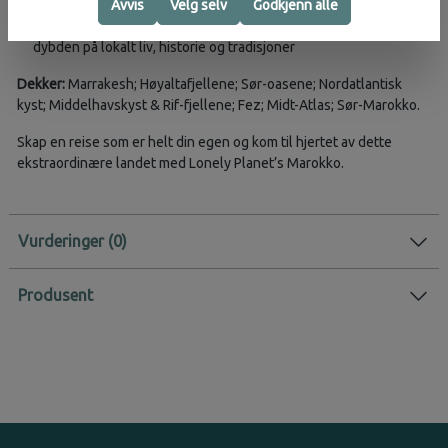
tilgjengelighet og ansvarlig reising
Avvis
Velg selv
Godkjenn alle
Bli kjent med marokkansk kultur gjennom historier som går i
dybden på lokalt liv, historie og tradisjoner
Dekker:
Marrakesh; Høyaltafjellene; Sør-oasene; Nordatlantisk
kyst; Middelhavskyst & Rif-fjellene; Fez; Midt-Atlas; Sør-Marokko.
Skap en reise som er helt din egen og kom til hjertet av dette
ekstraordinære landet med Lonely Planet’s Marokko.
Vurderinger
Produsent