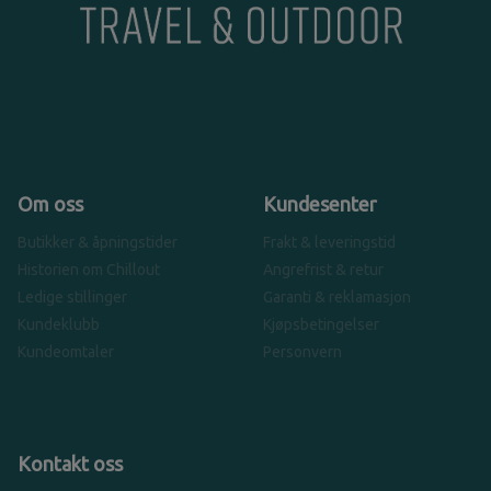
Om oss
Kundesenter
Butikker & åpningstider
Frakt & leveringstid
Historien om Chillout
Angrefrist & retur
Ledige stillinger
Garanti & reklamasjon
Kundeklubb
Kjøpsbetingelser
Kundeomtaler
Personvern
Kontakt oss