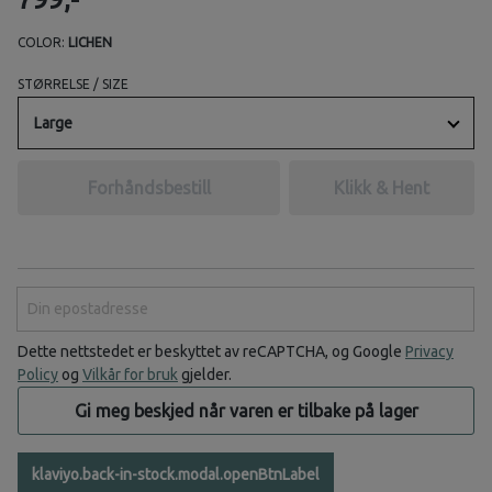
COLOR:
LICHEN
STØRRELSE / SIZE
Large
Forhåndsbestill
Klikk & Hent
Din epostadresse
Dette nettstedet er beskyttet av reCAPTCHA, og Google
Privacy
Policy
og
Vilkår for bruk
gjelder.
Gi meg beskjed når varen er tilbake på lager
klaviyo.back-in-stock.modal.openBtnLabel