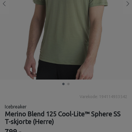
Varekode: 194114933542
Icebreaker
Merino Blend 125 Cool-Lite™ Sphere SS
T-skjorte (Herre)
799,-