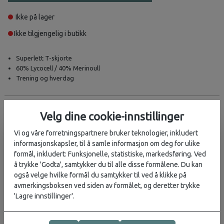
Ikke på lager
Ikke tilgjengelig i butikk
Superlett T-skjorte
60% Lycocell / 40% Merinoull
Trening og hverdag
Beskrivelse
Velg dine cookie-innstillinger
Myk, komfortabel, allsidig og superlett T-skjorte for herre! Fin til
Vi og våre forretningspartnere bruker teknologier, inkludert
trening og hverdag.
informasjonskapsler, til å samle informasjon om deg for ulike
formål, inkludert: Funksjonelle, statistiske, markedsføring. Ved
Myk, behagelig og allsidig for mange typer aktivitet.
Merino 125
å trykke 'Godta', samtykker du til alle disse formålene. Du kan
Cool-Lite™ Sphere III Kortermet T-skjorte
er laget i Icebreaker sitt
også velge hvilke formål du samtykker til ved å klikke på
lette Cool-Lite™ merino-jersey-stoff.
avmerkingsboksen ved siden av formålet, og deretter trykke
'Lagre innstillinger'.
Egenskaper:
Cool-Lite™ – pustende og lett stoff som holder deg kjølig