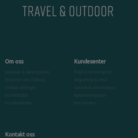
Om oss
Kundesenter
Butikker & åpningstider
Frakt & leveringstid
Historien om Chillout
Angrefrist & retur
Ledige stillinger
Garanti & reklamasjon
Kundeklubb
Kjøpsbetingelser
Kundeomtaler
Personvern
Kontakt oss