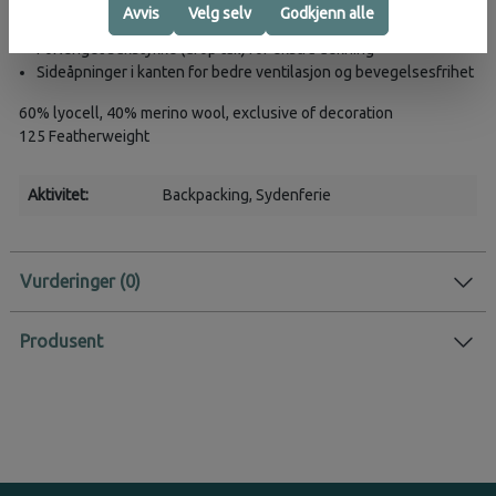
Forbedret rund hals for bedre passform
Avvis
Velg selv
Godkjenn alle
Offset skuldersømmer som reduserer friksjon
Forlenget bakstykke (drop tail) for ekstra dekning
Sideåpninger i kanten for bedre ventilasjon og bevegelsesfrihet
60% lyocell, 40% merino wool, exclusive of decoration
125 Featherweight
Aktivitet:
Backpacking
, Sydenferie
Vurderinger
Produsent