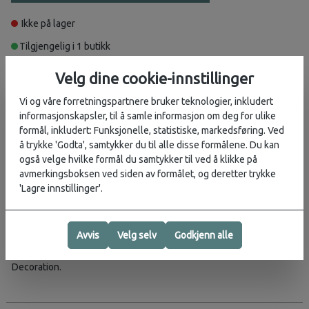
Ikke på lager
Tilgjengelig i 1 butikk
Velg butikk
Velg dine cookie-innstillinger
Vi og våre forretningspartnere bruker teknologier, inkludert
informasjonskapsler, til å samle informasjon om deg for ulike
Beskrivelse
formål, inkludert: Funksjonelle, statistiske, markedsføring. Ved
En tettsittende hoodie i 100% Merinoull som fungerer perfekt som
å trykke 'Godta', samtykker du til alle disse formålene. Du kan
teknisk mellomlag til vinteraktiviteter!
også velge hvilke formål du samtykker til ved å klikke på
avmerkingsboksen ved siden av formålet, og deretter trykke
A slim-fit mid layer that’s ideal for technical mountain adventures
'Lagre innstillinger'.
like hiking, skiing and climbing, the Merino 260 Quantum Long
Sleeve Zip Hoodie naturally resists odours and helps regulate your
body temperature thanks to its 100% merino wool fabric.
Avvis
Velg selv
Godkjenn alle
Body: 100% Merino Wool/Lining: 100% Merino Wool. Exclusive of
Decoration.