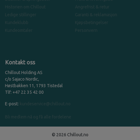
Historien om Chillout
Angrefrist & retur
Ledige stillinger
Garanti & reklamasjon
Kundeklubb
Kjøpsbetingelser
Kundeomtaler
Personvern
Kontakt oss
Chillout Holding AS
c/o Sajaco Nordic,
Høstbakken 11, 1793 Tistedal
Tlf: +47 22 35 42 00
E-post:
kundeservice@chillout.no
Bli medlem nå og få alle fordelene
© 2026 Chillout.no