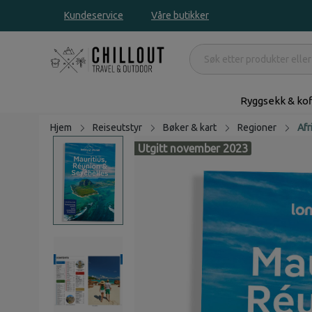
Kundeservice
Våre butikker
Ryggsekk & kof
Hjem
Reiseutstyr
Bøker & kart
Regioner
Afr
Utgitt november 2023