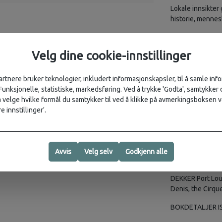
Lokale innsikter 
historie, mennesk
Spise og drikke 
avslører regiona
Velg dine cookie-innstillinger
Dykking og fottu
artnere bruker teknologier, inkludert informasjonskapsler, til å samle in
Verktøysett - al
 Funksjonelle, statistiske, markedsføring. Ved å trykke 'Godta', samtykker d
reisende, familie
velge hvilke formål du samtykker til ved å klikke på avmerkingsboksen v
e innstillinger'.
Fargerike kart o
Språk - essensiel
Insidertips for 
Avvis
Velg selv
Godkjenn alle
folkemengder o
DEKKER Port Louis
Denis, the Cirque
BOKDETALJER I