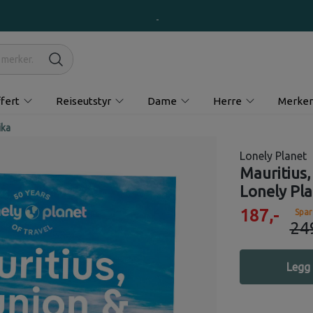
fert
Reiseutstyr
Dame
Herre
Merker
ika
Lonely Planet
Mauritius,
Lonely Pl
187,-
Spar
24
Legg 