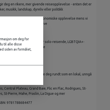
gir deg en rikere, mer givende reiseopplevelse - enten det er
er, musikk, landskap, dyreliv eller politikk
- få mest mulig ut av din gastronomiske opplevelse mens vi
le retter og drikker du må prøve
rer på Réunion
formasjon om deg for
le planleggingsverktøyene for solo-reisende, LGBTQIA+-
u til alle disse
-reisende og tilgjengelig reise
ed siden av formålet,
g bilder gjennom hele boken
le fraser og språktips
å spare tid og penger og komme deg rundt som en lokal, unngå
g problemområder
, Central Plateau, Grand Baie, Flic en Flac, Rodrigues, St-
s, St-Pierre, Mahe, Praslin, La Digue og mer
SBN: 9781788684477