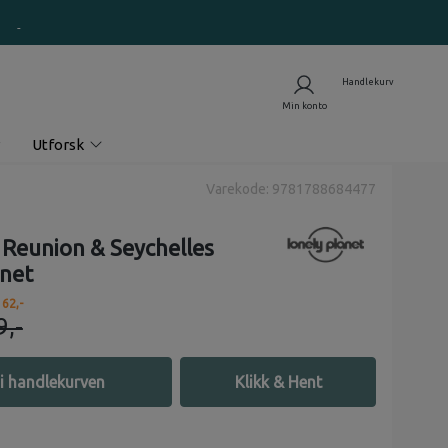
Utforsk
Varekode: 9781788684477
 Reunion & Seychelles
anet
 62,-
9,-
i handlekurven
Klikk & Hent