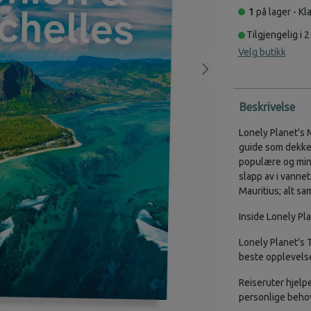
1
på lager - Kla
Tilgjengelig i 2
Velg butikk
Beskrivelse
Lonely Planet's 
guide som dekker
populære og min
slapp av i vannet
Mauritius; alt s
Inside Lonely Pl
Lonely Planet's 
beste opplevelse
Reiseruter hjelp
personlige behov