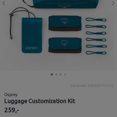
Varekode: 843820157574
Osprey
Luggage Customization Kit
259,-