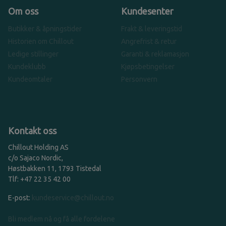
Om oss
Kundesenter
Butikker & åpningstider
Frakt & leveringstid
Historien om Chillout
Angrefrist & retur
Ledige stillinger
Garanti & reklamasjon
Kundeklubb
Kjøpsbetingelser
Kundeomtaler
Personvern
Kontakt oss
Chillout Holding AS
c/o Sajaco Nordic,
Høstbakken 11, 1793 Tistedal
Tlf: +47 22 35 42 00
E-post:
kundeservice@chillout.no
Bli medlem nå og få alle fordelene