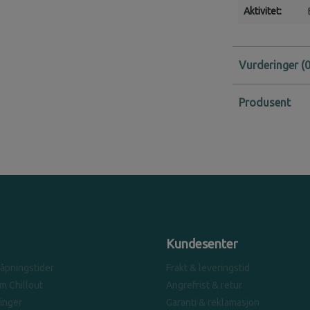
Aktivitet:
Vurderinger
Produsent
Kundesenter
 åpningstider
Frakt & leveringstid
om Chillout
Angrefrist & retur
linger
Garanti & reklamasjon