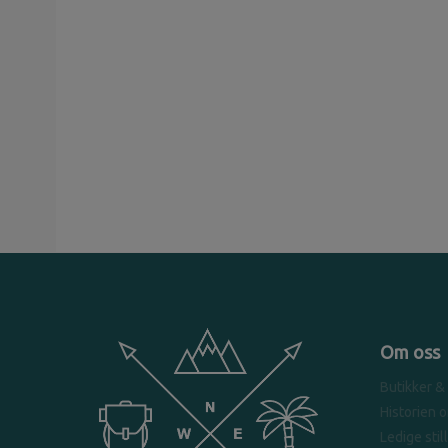
Om oss
Butikker &
Historien 
Ledige stil