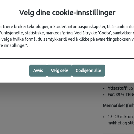
Lotus Bra er lage
firkantet scoop-
Velg dine cookie-innstillinger
Funksjoner:
artnere bruker teknologier, inkludert informasjonskapsler, til å samle in
Teksturert ri
 Funksjonelle, statistiske, markedsføring. Ved å trykke 'Godta', samtykker d
Lyocell og ela
velge hvilke formål du samtykker til ved å klikke på avmerkingsboksen v
Firkantet utri
e innstillinger'.
Allsidig BH me
Ribbestruktur
Myk innvendig
Elastisk bånd 
Avvis
Velg selv
Godkjenn alle
Materialinnhold:
Ytterstoff:
55 
Fôr:
89 % TENCE
Merinofiber (finh
15–25 mikron,
mykhet og sli