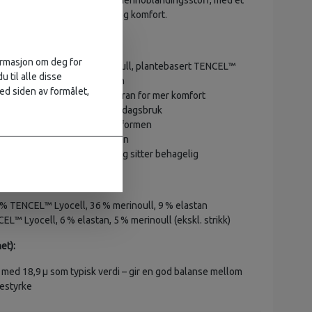
t i et teksturert og elastisk merinoblandingsstoff, med et
design som gir god dekning og komfort.
formasjon om deg for
bbestrikk laget av myk merinoull, plantebasert TENCEL™
u til alle disse
stan – gir komfort hele dagen
ed siden av formålet,
ngning med ekstra dekning foran for mer komfort
d lett støtte – ideell for hverdagsbruk
en gir god stretch og holder formen
 fôring for komfort mot huden
under bysten gir lett støtte og sitter behagelig
% TENCEL™ Lyocell, 36 % merinoull, 9 % elastan
L™ Lyocell, 6 % elastan, 5 % merinoull (ekskl. strikk)
et):
 med 18,9 µ som typisk verdi – gir en god balanse mellom
testyrke