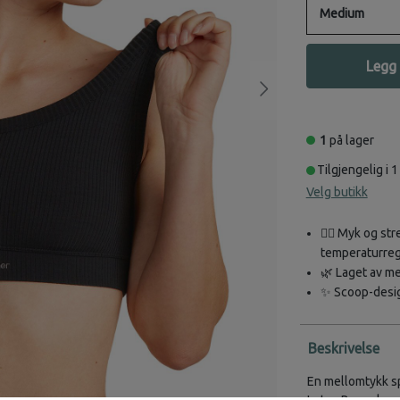
Medium
Legg 
1
på lager
Tilgjengelig i 1
Velg butikk
🤸‍♀️ Myk og s
temperaturreg
🌿 Laget av m
✨ Scoop-desig
Beskrivelse
En mellomtykk sp