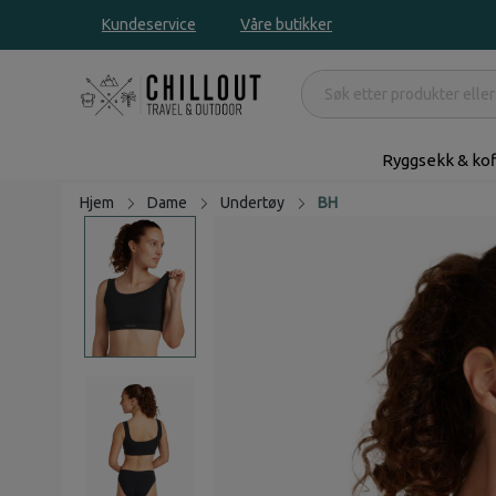
Kundeservice
Våre butikker
Ryggsekk & kof
Hjem
Dame
Undertøy
BH