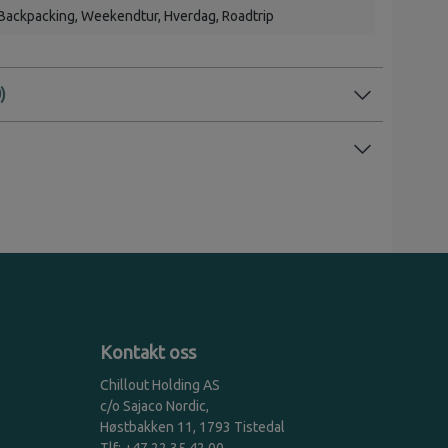
Backpacking
, Weekendtur
, Hverdag
, Roadtrip
Kontakt oss
Chillout Holding AS
c/o Sajaco Nordic,
Høstbakken 11, 1793 Tistedal
Tlf: +47 22 35 42 00