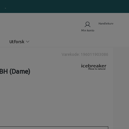
Utforsk
Varekode: 196011903086
 BH (Dame)