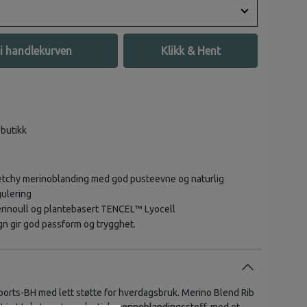
i handlekurven
Klikk & Hent
 butikk
tretchy merinoblanding med god pusteevne og naturlig
ulering
erinoull og plantebasert TENCEL™ Lyocell
n gir god passform og trygghet.
orts-BH med lett støtte for hverdagsbruk. Merino Blend Rib