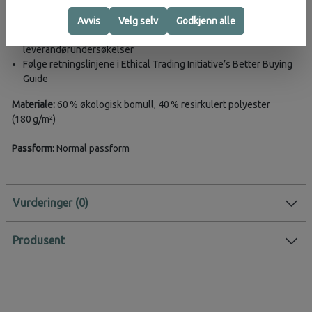
Følge FNs Global Compact og prinsippene for ansvarlig
næringsliv
Avvis
Velg selv
Godkjenn alle
Gjennomføre årlige revisjoner og anonyme
leverandørundersøkelser
Følge retningslinjene i Ethical Trading Initiative’s Better Buying
Guide
Materiale:
60 % økologisk bomull, 40 % resirkulert polyester
(180 g/m²)
Passform:
Normal passform
Vurderinger
Produsent