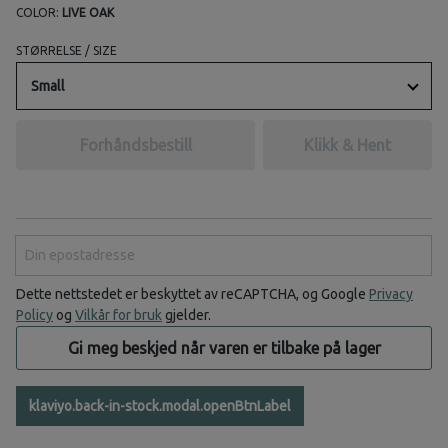
COLOR:
LIVE OAK
STØRRELSE / SIZE
Small
Forhåndsbestill
Klikk & Hent
Din epostadresse
Dette nettstedet er beskyttet av reCAPTCHA, og Google
Privacy
Policy
og
Vilkår for bruk
gjelder.
Gi meg beskjed når varen er tilbake på lager
klaviyo.back-in-stock.modal.openBtnLabel