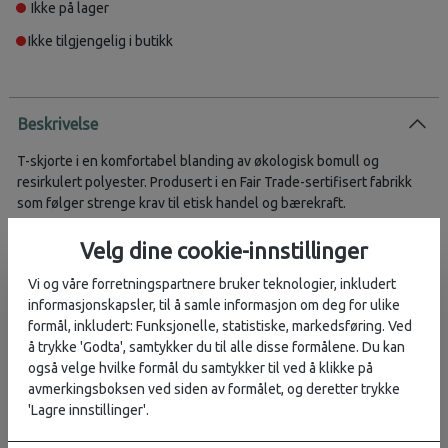
Ikke på lager
Ikke tilgjengelig i butikk
Beskrivelse
T-skjorte i en komfortabel blanding av økologisk bomull og
resirkulert polyester. Produsert i en Fair Trade-sertifisert fabrikk
som følger strenge krav til etisk handel og bærekraft.
Produsert i en Fair Trade-sertifisert fabrikk
Velg dine cookie-innstillinger
Mykt håndtrykk på brystet
Vevd lamaetikett
Vi og våre forretningspartnere bruker teknologier, inkludert
informasjonskapsler, til å samle informasjon om deg for ulike
Vi er stolte av å samarbeide med fabrikker som følger strenge
formål, inkludert: Funksjonelle, statistiske, markedsføring. Ved
etiske retningslinjer, prioriterer bærekraftige produksjonsmetoder
å trykke 'Godta', samtykker du til alle disse formålene. Du kan
og enten er Fair Trade-sertifiserte eller fremmer rettferdige
også velge hvilke formål du samtykker til ved å klikke på
arbeidsforhold.
avmerkingsboksen ved siden av formålet, og deretter trykke
'Lagre innstillinger'.
Våre produksjonspartnere forplikter seg til å: