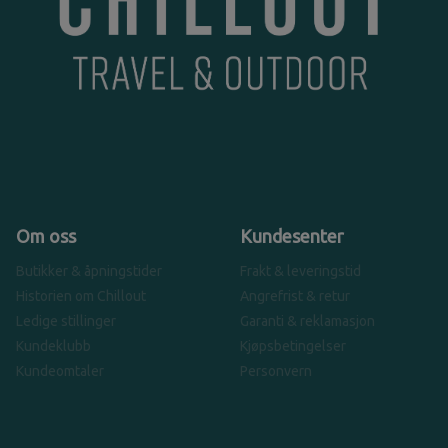
Om oss
Kundesenter
Butikker & åpningstider
Frakt & leveringstid
Historien om Chillout
Angrefrist & retur
Ledige stillinger
Garanti & reklamasjon
Kundeklubb
Kjøpsbetingelser
Kundeomtaler
Personvern