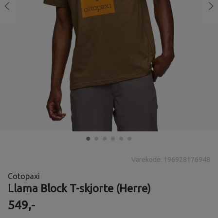
Varekode: 196928176948
Cotopaxi
Llama Block T-skjorte (Herre)
549,-