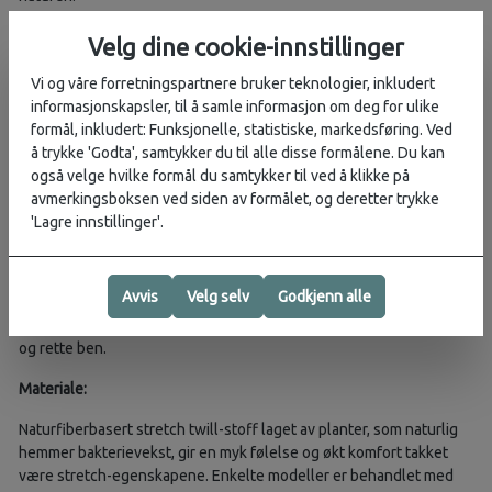
Plantebasert lyocell som hemmer bakterievekst
Velg dine cookie-innstillinger
DWR-behandling for værbeskyttelse
Signatur cargo-lommer for diskret oppbevaring
Vi og våre forretningspartnere bruker teknologier, inkludert
Skjult justerbar benavslutning for stilvariasjon
informasjonskapsler, til å samle informasjon om deg for ulike
Stretch-fibre for komfort og bevegelsesfrihet
formål, inkludert: Funksjonelle, statistiske, markedsføring. Ved
Signatur kile for utvidet bevegelsesområde
å trykke 'Godta', samtykker du til alle disse formålene. Du kan
Trippelsydde sømmer for styrke
også velge hvilke formål du samtykker til ved å klikke på
Nøkkelring for trygg oppbevaring
avmerkingsboksen ved siden av formålet, og deretter trykke
Forsterket sete for ekstra slitestyrke
'Lagre innstillinger'.
Glidelås i front
Passform:
Avvis
Velg selv
Godkjenn alle
Avslappet passform over hoftene med god plass rundt sete og lår,
og rette ben.
Materiale:
Naturfiberbasert stretch twill-stoff laget av planter, som naturlig
hemmer bakterievekst, gir en myk følelse og økt komfort takket
være stretch-egenskapene. Enkelte modeller er behandlet med