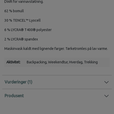
DWR for vannavstøtning.
62 % bomull
30 % TENCEL™ Lyocell
6 % LYCRA® T400® polyester
2 % LYCRA® spandex
Maskinvask kaldt med lignende farger. Tørketromles på lav varme.
Aktivitet:
Backpacking
, Weekendtur
, Hverdag
, Trekking
Vurderinger
Produsent