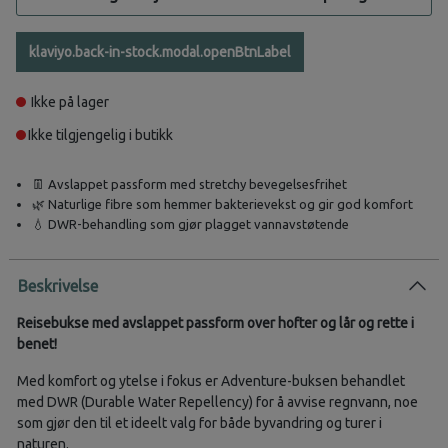
klaviyo.back-in-stock.modal.openBtnLabel
Ikke på lager
Ikke tilgjengelig i butikk
👖 Avslappet passform med stretchy bevegelsesfrihet
🌿 Naturlige fibre som hemmer bakterievekst og gir god komfort
💧 DWR-behandling som gjør plagget vannavstøtende
Beskrivelse
Reisebukse med avslappet passform over hofter og lår og rette i
benet!
Med komfort og ytelse i fokus er Adventure-buksen behandlet
med DWR (Durable Water Repellency) for å avvise regnvann, noe
som gjør den til et ideelt valg for både byvandring og turer i
naturen.