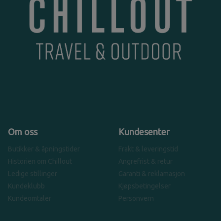
Om oss
Kundesenter
Butikker & åpningstider
Frakt & leveringstid
Historien om Chillout
Angrefrist & retur
Ledige stillinger
Garanti & reklamasjon
Kundeklubb
Kjøpsbetingelser
Kundeomtaler
Personvern