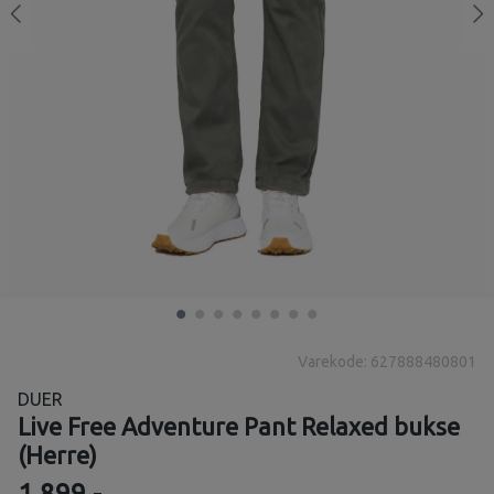
Varekode: 627888480801
DUER
Live Free Adventure Pant Relaxed bukse
(Herre)
1 899,-