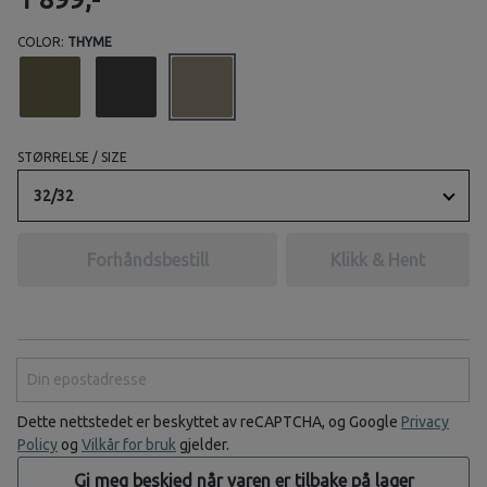
COLOR:
THYME
STØRRELSE / SIZE
32/32
Forhåndsbestill
Klikk & Hent
Din epostadresse
Dette nettstedet er beskyttet av reCAPTCHA, og Google
Privacy
Policy
og
Vilkår for bruk
gjelder.
Gi meg beskjed når varen er tilbake på lager