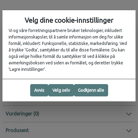
Beskrivelse
Velg dine cookie-innstillinger
Er vaskeegget ditt tomt for mineralkuler? Ikke noe problem, vi
Vi og våre forretningspartnere bruker teknologier, inkludert
hadde ikke vært Less Trash om vi ikke hadde tilbudt en Ecoegg
informasjonskapsler, til å samle informasjon om deg for ulike
refill. Denne pakken inneholder nye sorte og hvite kuler og holder
formål, inkludert: Funksjonelle, statistiske, markedsføring. Ved
til ca. 50 klesvask.
å trykke 'Godta', samtykker du til alle disse formålene. Du kan
også velge hvilke formål du samtykker til ved å klikke på
Refill for ditt EgoEgg vaskeegg
avmerkingsboksen ved siden av formålet, og deretter trykke
Sparer penger
'Lagre innstillinger'.
Mindre søppel
Aktivitet:
Hverdag
Avvis
Velg selv
Godkjenn alle
Vurderinger
Produsent