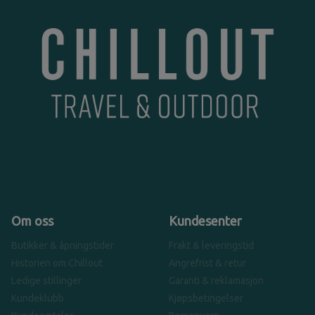
Om oss
Kundesenter
Butikker & åpningstider
Frakt & leveringstid
Historien om Chillout
Angrefrist & retur
Ledige stillinger
Garanti & reklamasjon
Kundeklubb
Kjøpsbetingelser