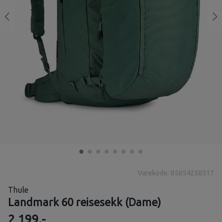
Varekode: 85854258517
Thule
Landmark 60 reisesekk (Dame)
2 199,-