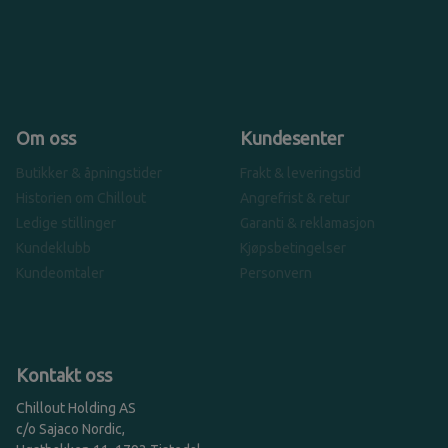
Om oss
Kundesenter
Butikker & åpningstider
Frakt & leveringstid
Historien om Chillout
Angrefrist & retur
Ledige stillinger
Garanti & reklamasjon
Kundeklubb
Kjøpsbetingelser
Kundeomtaler
Personvern
Kontakt oss
Chillout Holding AS
c/o Sajaco Nordic,