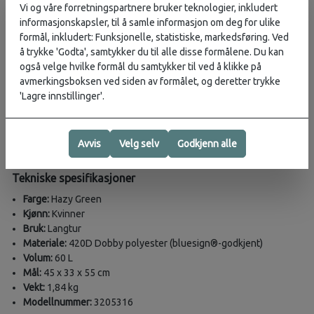
hoftebeltet for å forhindre slitasje når sekken ikke er i bruk.
Vi og våre forretningspartnere bruker teknologier, inkludert
Tyverisikring:
LoopLocks fester glidelåsløkkene, og de kan også
informasjonskapsler, til å samle informasjon om deg for ulike
låses (TSA-låser selges separat).
formål, inkludert: Funksjonelle, statistiske, markedsføring. Ved
Organisering:
Innvendige kompresjonsstropper og
å trykke 'Godta', samtykker du til alle disse formålene. Du kan
nettinglommer holder eiendelene trygge og organiserte.
også velge hvilke formål du samtykker til ved å klikke på
Sidelomme med glidelås:
Sikker oppbevaring av vannflasker og
avmerkingsboksen ved siden av formålet, og deretter trykke
små gjenstander.
'Lagre innstillinger'.
Håndbagasjevennlig:
Kan brukes som håndbagasje når
dagstursekken fjernes og bæres separat.
Flyttbar bryststropp-fløyte:
Bryststroppens fløyte kan enkelt
Avvis
Velg selv
Godkjenn alle
flyttes fra hovedsekken til dagstursekken for ekstra sikkerhet.
Tekniske spesifikasjoner
Farge:
Hazy Green
Kjønn:
Kvinner
Bruk:
Langtur
Materiale:
420D Dobby polyester (bluesign®-godkjent)
Volum:
60 L
Mål:
45 x 33 x 55 cm
Vekt:
1,84 kg
Modellnummer:
3205316