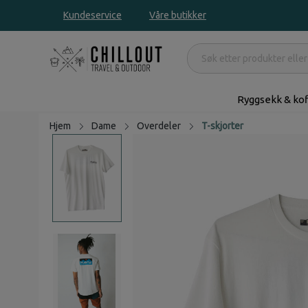
Kundeservice
Våre butikker
Ryggsekk & kof
Hjem
Dame
Overdeler
T-skjorter