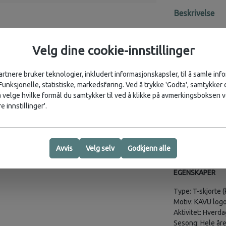
Beskrivelse
Kul T-skjorte i 
Velg dine cookie-innstillinger
En klassisk T-sk
bestselgerne til
artnere bruker teknologier, inkludert informasjonskapsler, til å samle in
Dette er en T-skj
 Funksjonelle, statistiske, markedsføring. Ved å trykke 'Godta', samtykker d
bak og en liten t
velge hvilke formål du samtykker til ved å klikke på avmerkingsboksen v
sertifisert for 
e innstillinger'.
T-skjorten er en
solide sømmer ov
Avvis
Velg selv
Godkjenn alle
Gjør et ekte fas
EGENSKAPER
Type: T-skjorte 
Motiv: KAVU logo 
Aktivitet: Hverdag
Sesong: Hele åre