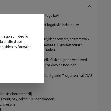
100% organisk bomull med stor logo bak!
jorte i myk bomull med et stort logotrykk bak - en av
 KAVU!
formasjon om deg for
orte i 100% bomull med logotrykk på brystet, et stort trykk
u til alle disse
ekstilflik i nedekanten, som i tillegg er hypoallergenisk
ed siden av formålet,
å virke mest mulig skånsom mot huden.
 klassisk crew neck herremodell i fashion grade vekt, med
er hele og printet merke bak i nakken på innsiden.
hion statement med denne bestselgende T-skjorten fra KAVU!
(klassisk herremodell)
i front, bak, tekstilflik i nedekanten
, lifestyle
t