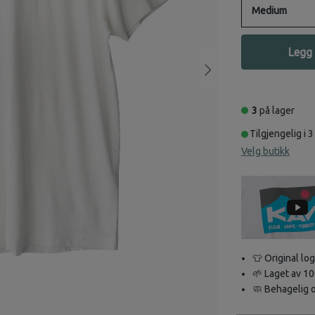
Medium
Legg 
3
på lager
Tilgjengelig i 3
Velg butikk
👕 Original lo
🌱 Laget av 10
🧼 Behagelig o