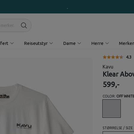
fert
Reiseutstyr
Dame
Herre
Merker
Gjen
4.3
Kavu
Klear Abov
599,-
COLOR:
OFF WHIT
STØRRELSE / SIZE