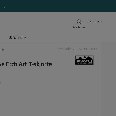
Utforsk
Varekode: 782519411613
nomsnittskarakter:
(
stemmer:
4
)
e Etch Art T-skjorte
E