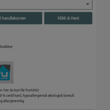
i handlekurven
Klikk & Hent
 butikker
go-Tee du kun får fra KAVU
0 % sertifisert, hypoallergenisk økologisk bomull
g allergivennlig