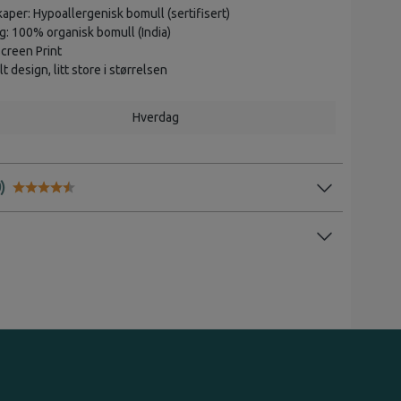
aper: Hypoallergenisk bomull (sertifisert)
ag: 100% organisk bomull (India)
Screen Print
 design, litt store i størrelsen
Hverdag
Karakter:
4.3 av 5 mulige