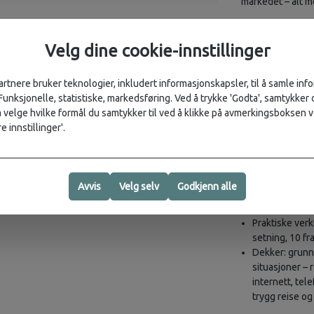
markedet – alt m
Få mer ut av reis
Velg dine cookie-innstillinger
Tips om kultur
Menydekoder so
smake på nye 
artnere bruker teknologier, inkludert informasjonskapsler, til å samle in
Praktiske fras
 Funksjonelle, statistiske, markedsføring. Ved å trykke 'Godta', samtykker d
3500-ords tov
velge hvilke formål du samtykker til ved å klikke på avmerkingsboksen v
Fraser for å s
e innstillinger'.
Enkle uttalev
Inneholder:
Avvis
Velg selv
Godkjenn alle
Fullfarge og b
Overlevelsesfr
Praktiske verkt
setning, 10 fra
Dekker: grunnl
situasjoner – 
internett, tele
trygg reise og