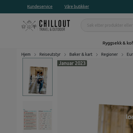
Kundeservice
Våre butikker
Ryggsekk & kof
Hjem
Reiseutstyr
Bøker & kart
Regioner
Eu
Januar 2023