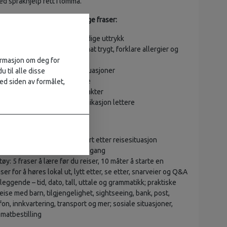
ed språkhjelp rett i lomma.
en med enkle, lett tilgjengelige fraser:
, høflighet, idiomer og flertydige uttrykk
m gjør at du kan bestille mat trygt, forklare allergier og
retter
formasjon om deg for
er for både vanlige og nødsituasjoner
u til alle disse
eis ordbok for rask referanse
ed siden av formålet,
tarte samtaler og knytte kontakter
eiledninger som gjør kommunikasjon lettere
rukervennlig layout organisert etter reisesituasjon
aser på omslaget for rask tilgang
øy: 5 fraser å lære før du reiser, 10 måter å starte en
ser for å høres lokal ut, lytt etter, se etter, snarveier og Q&A
eggende – tid, dato, tall, uttale og grammatikk; praktiske
reise med barn, tilgjengelighet, sightseeing, bank, post,
fon, innkvartering, transport og mer; sosiale situasjoner,
 matbestilling