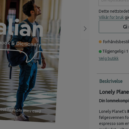
Dette nettstede
Vilkår for bruk
gj
Gi
forhåndsbestil
Tilgjengelig i 1
Velg butikk
Beskrivelse
Lonely Plane
Din lommekompis 
Lonely Planet’s
I
følgesvennen for 
espresso som en 