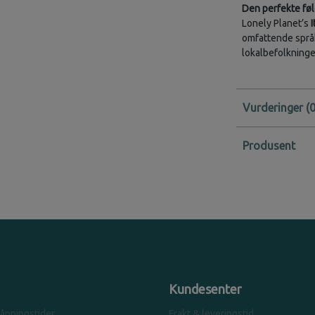
Den perfekte fø
Lonely Planet’s
I
omfattende språ
lokalbefolkninge
Vurderinger
Produsent
Kundesenter
 åpningstider
Frakt & leveringstid