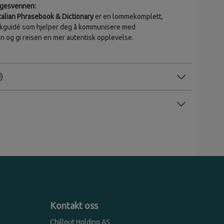
lgesvennen:
talian Phrasebook & Dictionary
er en lommekomplett,
kguidé som hjelper deg å kommunisere med
n og gi reisen en mer autentisk opplevelse.
Kontakt oss
Chillout Holding AS