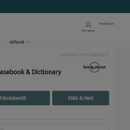
Utforsk
Varekode: 9781788680875
rasebook & Dictionary
håndsbestill
Klikk & Hent
e