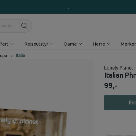
fert
Reiseutstyr
Dame
Herre
Merker
ropa
Italia
Lonely Planet
Italian Ph
99,-
For
Din epostadress