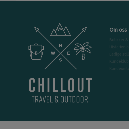
Om oss
Butikker &
Historien 
Ledige stil
Kundeklub
Kundeomta