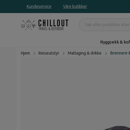
Kundeservice
Våre butikker
Ryggsekk & kof
Hjem
Reiseutstyr
Matlaging & drikke
Brennere 