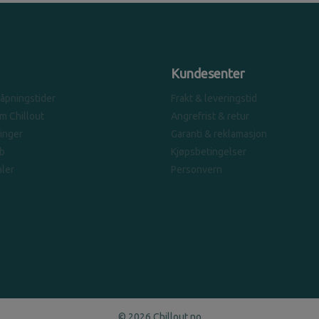
Kundesenter
 åpningstider
Frakt & leveringstid
om Chillout
Angrefrist & retur
linger
Garanti & reklamasjon
b
Kjøpsbetingelser
ler
Personvern
© 2026 Chillout.no