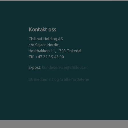
Kontakt oss
Chillout Holding AS
c/o Sajaco Nordic,
Høstbakken 11, 1793 Tistedal
Tlf: +47 22 35 42 00
E-post:
kundeservice@chillout.no
Bli medlem nå og få alle fordelene