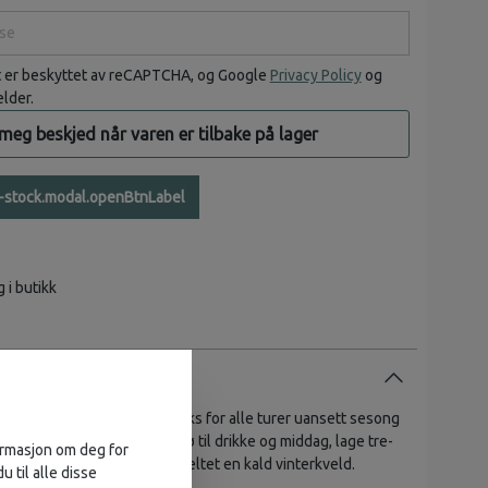
e
t er beskyttet av reCAPTCHA, og Google
Privacy Policy
og
elder.
 meg beskjed når varen er tilbake på lager
n-stock.modal.openBtnLabel
g i butikk
r deg som ønsker en gassboks for alle turer uansett sesong
 kan du effektivt smelte snø til drikke og middag, lage tre-
formasjon om deg for
kulda eller holde god lunk i teltet en kald vinterkveld.
u til alle disse