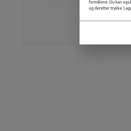
formålene. Du kan også 
og deretter trykke 'Lagr