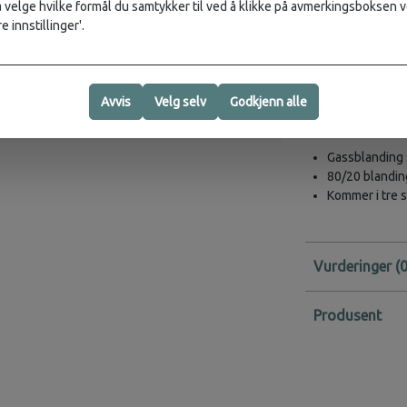
velge hvilke formål du samtykker til ved å klikke på avmerkingsboksen v
Legg gassboksen 
e innstillinger'.
gassboksen er de
seg tom - en veld
MSR har også ma
Avvis
Velg selv
Godkjenn alle
trykk og renere 
som soter og tet
Gassblanding s
80/20 blandin
Kommer i tre s
Vurderinger
Produsent