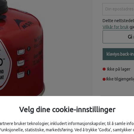
Din epostadress
Dette nettstede
Vilkår for bruk
gj
Gi
klaviyo.back-i
Ikke på lager
Ikke tilgjengeli
Beskrivelse
Velg dine cookie-innstillinger
MSR IsoPro er fo
og temperatur. Nå
artnere bruker teknologier, inkludert informasjonskapsler, til å samle in
retters middag i 
 Funksjonelle, statistiske, markedsføring. Ved å trykke 'Godta', samtykker d