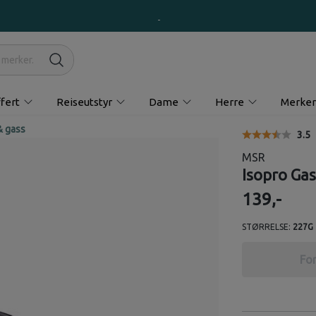
fert
Reiseutstyr
Dame
Herre
Merker
& gass
Gjen
3.5
MSR
Isopro Gas
139,-
STØRRELSE:
227G
For