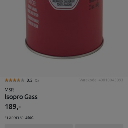
Varekode: 40818045893
Gjennomsnittskarakter:
3.5
(
stemmer:
2
)
MSR
Isopro Gass
189,-
STØRRELSE:
450G