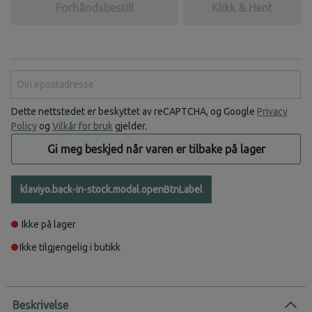
Forhåndsbestill
Klikk & Hent
Din epostadresse
Dette nettstedet er beskyttet av reCAPTCHA, og Google
Privacy
Policy
og
Vilkår for bruk
gjelder.
Gi meg beskjed når varen er tilbake på lager
klaviyo.back-in-stock.modal.openBtnLabel
Ikke på lager
Ikke tilgjengelig i butikk
Beskrivelse