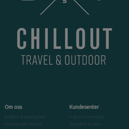
Om oss
Kundesenter
Butikker & åpningstider
Frakt & leveringstid
Historien om Chillout
Angrefrist & retur