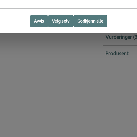
Aktivitet:
Avvis
Velg selv
Godkjenn alle
Vurderinger
Produsent