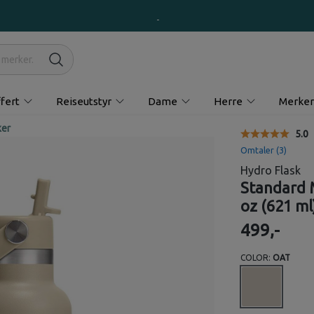
fert
Reiseutstyr
Dame
Herre
Merker
ker
Gjen
5.0
Omtaler (
3
)
Hydro Flask
Standard 
oz (621 ml
499,-
COLOR:
OAT