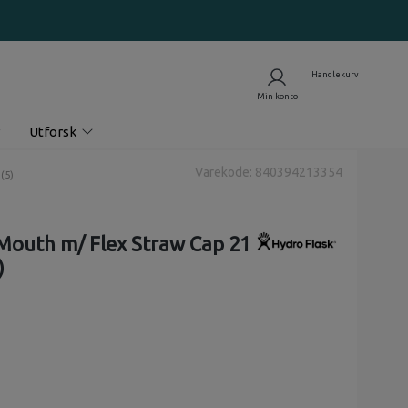
Utforsk
Varekode: 840394213354
nomsnittskarakter:
(
stemmer:
5
)
Mouth m/ Flex Straw Cap 21
)