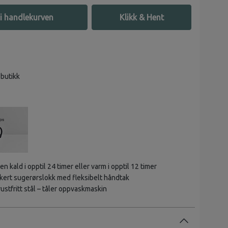
i handlekurven
Klikk & Hent
 butikk
en kald i opptil 24 timer eller varm i opptil 12 timer
kert sugerørslokk med fleksibelt håndtak
rustfritt stål – tåler oppvaskmaskin