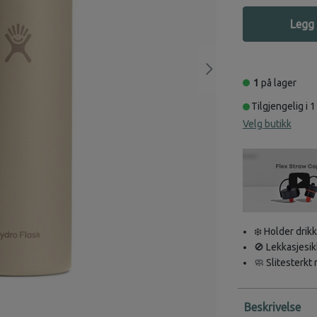
Legg 
1
på lager
Tilgjengelig i 1
Velg butikk
❄️ Holder drikk
🚫 Lekkasjesik
🧼 Slitesterkt 
Beskrivelse