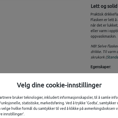
Lett og soli
Praktisk drikkefl
Flasken er lett 
når det er lukket
eller varm i oppt
oppvaskmaskin.
NB! Selve flaske
drikke. Til varm
skrukork (
Standa
Egenskaper:
Volum: 621 ml
Dobbel vegg v
Velg dine cookie-innstillinger
Lekkasjesikke
Slank design 
artnere bruker teknologier, inkludert informasjonskapsler, til å samle in
Tåler oppvas
 Funksjonelle, statistiske, markedsføring. Ved å trykke 'Godta', samtykker d
Produsert i sli
velge hvilke formål du samtykker til ved å klikke på avmerkingsboksen v
Ikke egnet for
e innstillinger'.
Skal ikke bruk