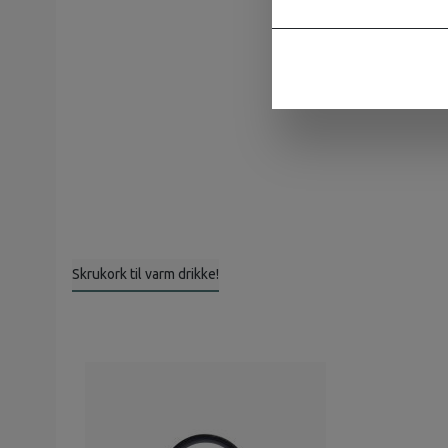
Skrukork til varm drikke!