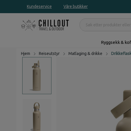
Kundeservice
Våre butikker
Ryggsekk & kof
Hjem
Reiseutstyr
Matlaging & drikke
Drikkeflas