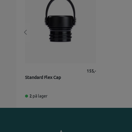
155,-
Standard Flex Cap
2
på lager