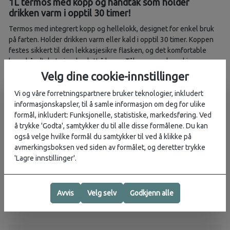
1L termos med kopp og håndtak som holder
drikken varm i opptil 30 timer!
Termos med integrert kopp og hellelokk, designet for enkel bruk
på farten. Holder drikken varm eller kald i opptil 30 timer. Koppen
festes sikkert til den lekkasjesikre flasken, og det komfortable
bærehåndtaket gjør den lett å bære. Tåler oppvaskmaskin og er
laget i robust rustfritt stål.
Velg dine cookie-innstillinger
Egenskaper:
Vi og våre forretningspartnere bruker teknologier, inkludert
informasjonskapsler, til å samle informasjon om deg for ulike
Volum: 1,06 liter
formål, inkludert: Funksjonelle, statistiske, markedsføring. Ved
Holder varmt eller kaldt i opptil 30 timer
å trykke 'Godta', samtykker du til alle disse formålene. Du kan
Dobbel vegg vakuumisolasjon med TempShield®
også velge hvilke formål du samtykker til ved å klikke på
Lekkasjesikker ved lukking
avmerkingsboksen ved siden av formålet, og deretter trykke
Integrert kopp som festes sikkert til flasken
'Lagre innstillinger'.
Hellelokk for enkel påfylling og skjenking
Komfortabelt bærehåndtak
Slitesterkt rustfritt stål
Avvis
Velg selv
Godkjenn alle
Tåler oppvaskmaskin
Ikke for bruk i mikrobølgeovn eller fryser