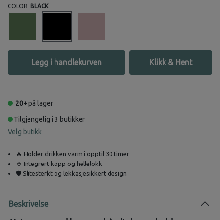
COLOR:
BLACK
Legg i handlekurven
Klikk & Hent
20+
på lager
Tilgjengelig i 3 butikker
Velg butikk
🔥 Holder drikken varm i opptil 30 timer
🥤 Integrert kopp og hellelokk
🛡️ Slitesterkt og lekkasjesikkert design
Beskrivelse