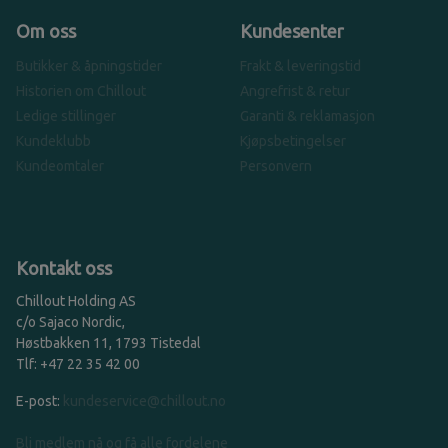
Om oss
Kundesenter
Butikker & åpningstider
Frakt & leveringstid
Historien om Chillout
Angrefrist & retur
Ledige stillinger
Garanti & reklamasjon
Kundeklubb
Kjøpsbetingelser
Kundeomtaler
Personvern
Kontakt oss
Chillout Holding AS
c/o Sajaco Nordic,
Høstbakken 11, 1793 Tistedal
Tlf: +47 22 35 42 00
E-post:
kundeservice@chillout.no
Bli medlem nå og få alle fordelene