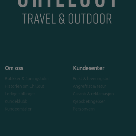
Om oss
Kundesenter
Butikker & åpningstider
Frakt & leveringstid
Historien om Chillout
Angrefrist & retur
Ledige stillinger
Garanti & reklamasjon
Kundeklubb
Kjøpsbetingelser
Kundeomtaler
Personvern