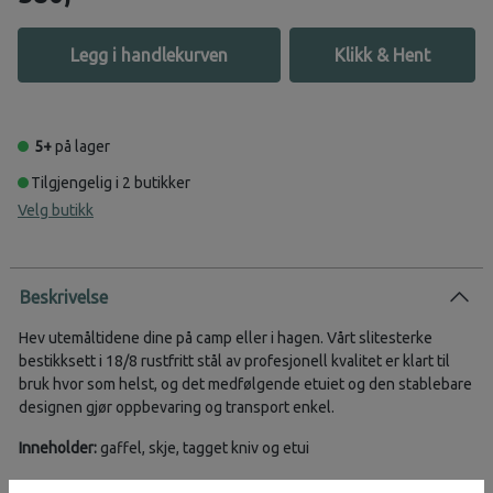
Legg i handlekurven
Klikk & Hent
5+
på lager
Tilgjengelig i 2 butikker
Velg butikk
Beskrivelse
Hev utemåltidene dine på camp eller i hagen. Vårt slitesterke
bestikksett i 18/8 rustfritt stål av profesjonell kvalitet er klart til
bruk hvor som helst, og det medfølgende etuiet og den stablebare
designen gjør oppbevaring og transport enkel.
Inneholder:
gaffel, skje, tagget kniv og etui
Laget av 18/8 rustfritt stål av profesjonell kvalitet for