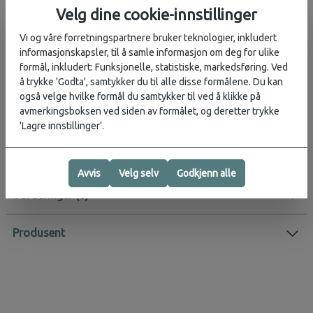
holdbarhet og motstand mot korrosjon
Velg dine cookie-innstillinger
Stablebart for enkel transport, bæring og oppbevaring
Vi og våre forretningspartnere bruker teknologier, inkludert
Etuiet sikrer ren transport
informasjonskapsler, til å samle informasjon om deg for ulike
BPA-fritt
formål, inkludert: Funksjonelle, statistiske, markedsføring. Ved
Tåler oppvaskmaskin
å trykke 'Godta', samtykker du til alle disse formålene. Du kan
Hold skarpe gjenstander utenfor barns rekkevidde
også velge hvilke formål du samtykker til ved å klikke på
Produkthøyde:
38,6 cm
avmerkingsboksen ved siden av formålet, og deretter trykke
'Lagre innstillinger'.
Produktvekt:
113 g
Avvis
Velg selv
Godkjenn alle
Vurderinger
Produsent