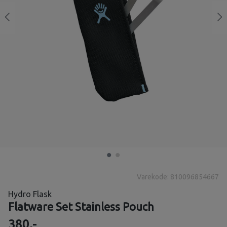
Varekode: 810096854667
Hydro Flask
Flatware Set Stainless Pouch
380,-