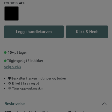
COLOR:
BLACK
Legg i handlekurven
Klikk & Hent
10+
på lager
Tilgjengelig i 3 butikker
Velg butikk
🛡️ Beskytter flasken mot riper og bulker
🔄 Enkel å ta av og på
🧼 Tåler oppvaskmaskin
Beskrivelse