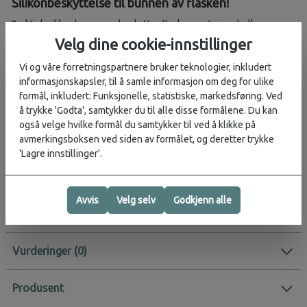
Silikonbeskyttelse til bunnen av flasken!
Praktisk silikonbunn som beskytter flasken mot riper, bulker og
slitasje. Passer til 12–24 oz (710 ml) Wide og Standard Mouth-
Velg dine cookie-innstillinger
flasker, 32 oz (946 ml) Travel Bottle og 32–40 oz (1,182 ml) Travel
Vi og våre forretningspartnere bruker teknologier, inkludert
Tumbler. Enkel å ta av og på, og tåler oppvaskmaskin.
informasjonskapsler, til å samle informasjon om deg for ulike
Egenskaper:
formål, inkludert: Funksjonelle, statistiske, markedsføring. Ved
å trykke 'Godta', samtykker du til alle disse formålene. Du kan
Passer utvalgte Hydro Flask-modeller
også velge hvilke formål du samtykker til ved å klikke på
Slitesterk silikon som beskytter mot støt og merker
avmerkingsboksen ved siden av formålet, og deretter trykke
Avtakbar og enkel å rengjøre
'Lagre innstillinger'.
Tåler oppvaskmaskin
Aktivitet:
Hverdag
Avvis
Velg selv
Godkjenn alle
Vurderinger
Produsent