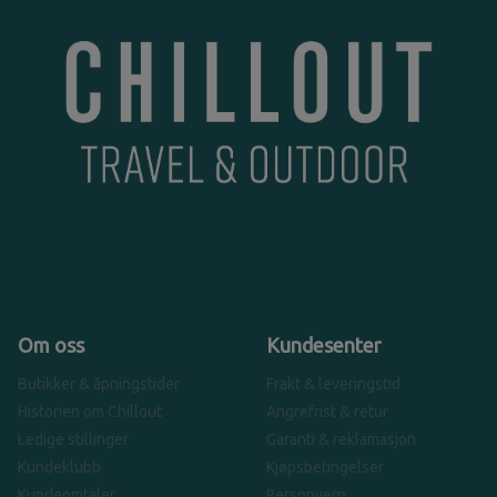
Om oss
Kundesenter
Butikker & åpningstider
Frakt & leveringstid
Historien om Chillout
Angrefrist & retur
Ledige stillinger
Garanti & reklamasjon
Kundeklubb
Kjøpsbetingelser
Kundeomtaler
Personvern