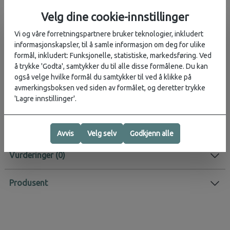
Velg dine cookie-innstillinger
Vi og våre forretningspartnere bruker teknologier, inkludert
Beskrivelse
informasjonskapsler, til å samle informasjon om deg for ulike
formål, inkludert: Funksjonelle, statistiske, markedsføring. Ved
Behagelige sokker med ultratynn polstring og legghøyde, perfekt
å trykke 'Godta', samtykker du til alle disse formålene. Du kan
til hverdagsbruk!
også velge hvilke formål du samtykker til ved å klikke på
avmerkingsboksen ved siden av formålet, og deretter trykke
Materiale: 60% merinoull, 37% polyamid, 3% elestan
'Lagre innstillinger'.
Aktivitet:
Hverdag
Avvis
Velg selv
Godkjenn alle
Vurderinger
Produsent