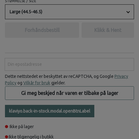
STØRRELSE / SIZE
Large (44.5-46.5)
Forhåndsbestill
Klikk & Hent
Din epostadresse
Dette nettstedet er beskyttet av reCAPTCHA, og Google
Privacy
Policy
og
Vilkår for bruk
gjelder.
Gi meg beskjed når varen er tilbake på lager
klaviyo.back-in-stock.modal.openBtnLabel
Ikke på lager
Ikke tilgjengelig i butikk