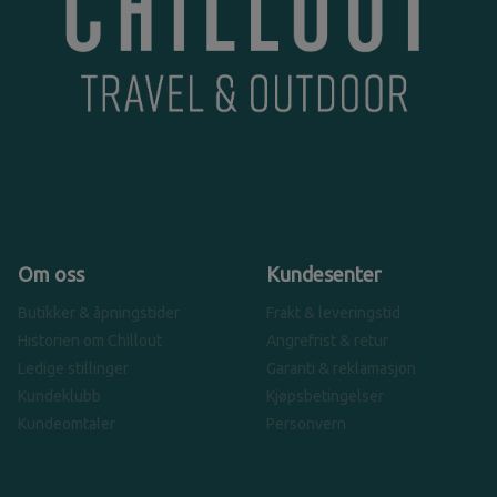
Om oss
Kundesenter
Butikker & åpningstider
Frakt & leveringstid
Historien om Chillout
Angrefrist & retur
Ledige stillinger
Garanti & reklamasjon
Kundeklubb
Kjøpsbetingelser
Kundeomtaler
Personvern