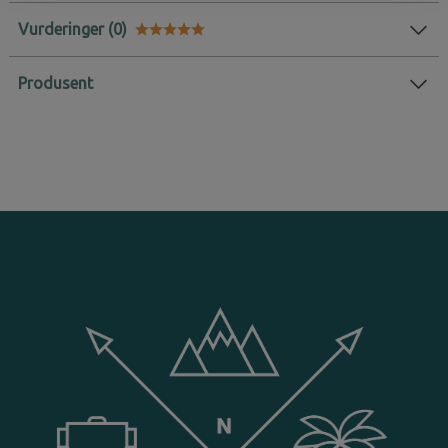
Vurderinger
Karakter:
5.0 av 5 mulige
Produsent