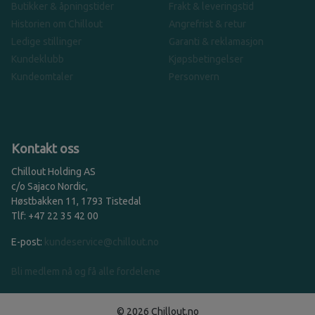
Butikker & åpningstider
Frakt & leveringstid
Historien om Chillout
Angrefrist & retur
Ledige stillinger
Garanti & reklamasjon
Kundeklubb
Kjøpsbetingelser
Kundeomtaler
Personvern
Kontakt oss
Chillout Holding AS
c/o Sajaco Nordic,
Høstbakken 11, 1793 Tistedal
Tlf: +47 22 35 42 00
E-post:
kundeservice@chillout.no
Bli medlem nå og få alle fordelene
© 2026 Chillout.no