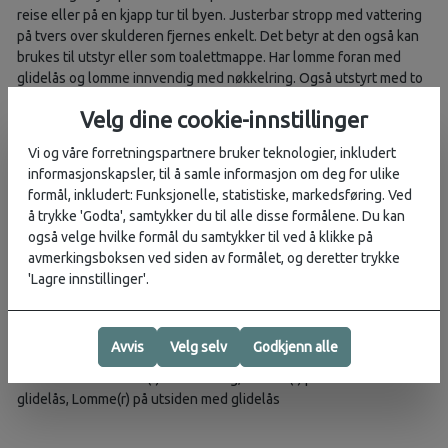
reise eller på en kjapp tur til byen. Justerbar stropp med vattering
på tvers over skulderen fjernes enkelt. Det betyr at den også kan
brukes til utstyr eller som toalettmappe. Har lomme foran med
glidelås og lomme innvendig med nøkkelring. Også utstyrt med to
nettinglommer innvendig for å holde ekstra orden på ting. Enkel og
Velg dine cookie-innstillinger
allsidig måte å bære med deg alt du trenger av ting.
Vi og våre forretningspartnere bruker teknologier, inkludert
Materiale:
100% polyamid 210D
informasjonskapsler, til å samle informasjon om deg for ulike
Innerstoff:
100% polyamid 210D
formål, inkludert: Funksjonelle, statistiske, markedsføring. Ved
Høyde:
16 cm
å trykke 'Godta', samtykker du til alle disse formålene. Du kan
Bredde:
24 cm
også velge hvilke formål du samtykker til ved å klikke på
Dybde:
7 cm
avmerkingsboksen ved siden av formålet, og deretter trykke
Volum:
3 l
'Lagre innstillinger'.
Vekt:
300 g
Vektreferanse:
i størrelse One size
Avvis
Velg selv
Godkjenn alle
Antall lommer:
4
Lommer:
Innerlomme(r) med netting, Lomme(r) på innsiden med
glidelås, Lomme(r) på utsiden med glidelås