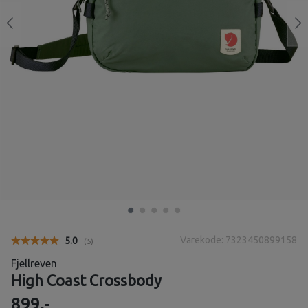
Varekode: 7323450899158
Gjennomsnittskarakter:
5.0
(
stemmer:
5
)
Fjellreven
High Coast Crossbody
899,-