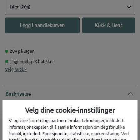
Liten (20g)
Legg i handlekurven
Klikk & Hent
20+
på lager
Tilgjengelig i 3 butikker
Velg butikk
Beskrivelse
Greenland Wax er Fjellrevens egen impregneringsvoks for alle
Velg dine cookie-innstillinger
klær, sekker og tilbehør som er laget i G-1000®-materialet.
Vi og våre forretningspartnere bruker teknologier, inkludert
Voksen er laget av parafin og bivoks, og gir en vannavstøtende og
informasjonskapsler, til å samle informasjon om deg for ulike
ekstra slitesterk overflate.
formål, inkludert: Funksjonelle, statistiske, markedsføring. Ved