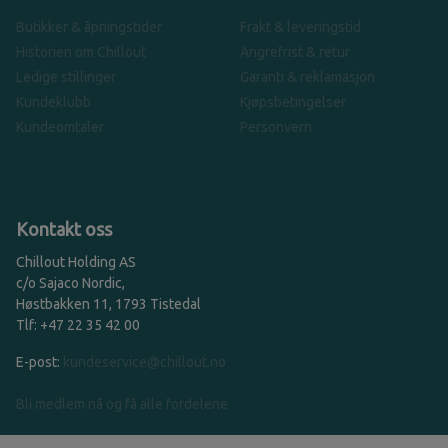
Butikker & åpningstider
Frakt & leveringstid
Historien om Chillout
Angrefrist & retur
Ledige stillinger
Garanti & reklamasjon
Kundeklubb
Kjøpsbetingelser
Kundeomtaler
Personvern
Kontakt oss
Chillout Holding AS
c/o Sajaco Nordic,
Høstbakken 11, 1793 Tistedal
Tlf: +47 22 35 42 00
E-post:
kundeservice@chillout.no
Bli medlem nå og få alle fordelene