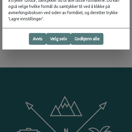
å trykke 'Godta', samtykker du til alle disse formålene. Du kan
også velge hvilke formål du samtykker til ved å klikke på
avmerkingsboksen ved siden av formålet, og deretter trykke
Vurderinger
Karakter:
4.7 av 5 mulige
'Lagre innstillinger'.
Produsent
Avvis
Velg selv
Godkjenn alle