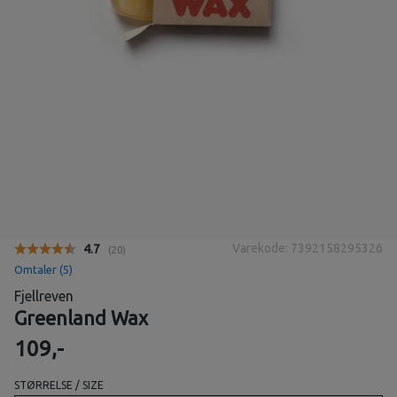
Varekode: 7392158295326
Gjennomsnittskarakter:
4.7
(
stemmer:
20
)
Omtaler (
5
)
Fjellreven
Greenland Wax
109,-
STØRRELSE / SIZE