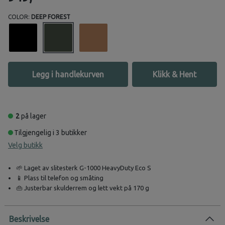
COLOR:
DEEP FOREST
Legg i handlekurven
Klikk & Hent
2
på lager
Tilgjengelig i 3 butikker
Velg butikk
🌱 Laget av slitesterk G-1000 HeavyDuty Eco S
📱 Plass til telefon og småting
👜 Justerbar skulderrem og lett vekt på 170 g
Beskrivelse