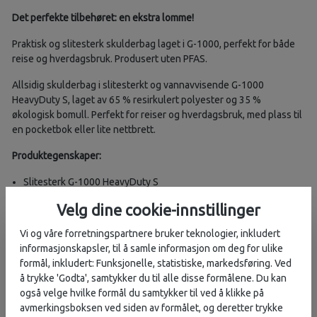
Det perfekte tilbehøret: en ekstra lomme!
Praktisk og slitesterk skulderbag laget i G-1000, perfekt for både
reise og hverdagsbruk. Produsert uten PFAS.
Allsidig skulderbag i slitesterkt og vannavvisende G-1000
HeavyDuty S, laget av 65 % resirkulert polyester og 35 %
økologisk bomull. Perfekt for reiser og hverdagsbruk, med plass til
en pocketbok eller lite nettbrett.
Produktegenskaper:
Slitesterk G-1000 HeavyDuty S
65 % resirkulert polyester, 35 % økologisk bomull
Velg dine cookie-innstillinger
Glidelås i hovedrommet
Åpen frontlomme med plass til telefon
Vi og våre forretningspartnere bruker teknologier, inkludert
Frontlomme med deksel og trykknapp
informasjonskapsler, til å samle informasjon om deg for ulike
formål, inkludert: Funksjonelle, statistiske, markedsføring. Ved
Materialspesifikasjon:
å trykke 'Godta', samtykker du til alle disse formålene. Du kan
også velge hvilke formål du samtykker til ved å klikke på
Materiale: G-1000® HeavyDuty Eco S (65 % resirkulert
avmerkingsboksen ved siden av formålet, og deretter trykke
polyester, 35 % økologisk bomull)