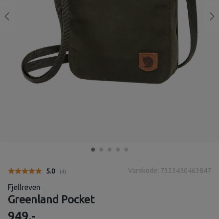
Varekode: 7323450463847
Gjennomsnittskarakter:
5.0
(
stemmer:
4
)
Fjellreven
Greenland Pocket
949,-