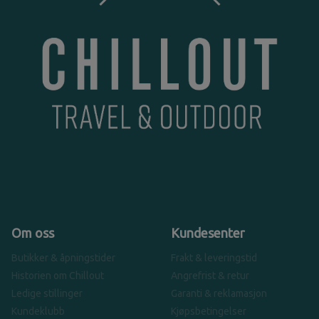
Om oss
Kundesenter
Butikker & åpningstider
Frakt & leveringstid
Historien om Chillout
Angrefrist & retur
Ledige stillinger
Garanti & reklamasjon
Kundeklubb
Kjøpsbetingelser