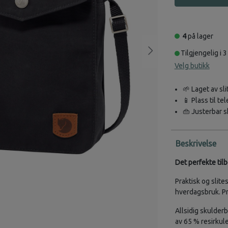
4
på lager
Tilgjengelig i 3
Velg butikk
🌱 Laget av s
📱 Plass til t
👜 Justerbar s
Beskrivelse
Det perfekte til
Praktisk og slite
hverdagsbruk. P
Allsidig skulder
av 65 % resirkule