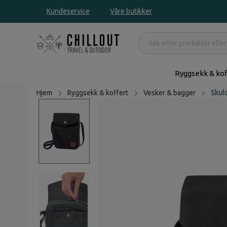
Kundeservice
Våre butikker
Ryggsekk & kof
Hjem
Ryggsekk & koffert
Vesker & bagger
Skul