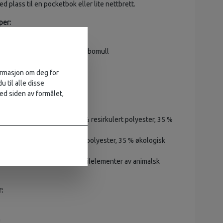
 plass til en pocketbok eller lite nettbrett.
per:
1000 HeavyDuty S
rt polyester, 35 % økologisk bomull
vedrommet
me med plass til telefon
formasjon om deg for
ed deksel og trykknapp
u til alle disse
ed siden av formålet,
asjon:
1000® HeavyDuty Eco S (65 % resirkulert polyester, 35 %
ull)
1000® Lite (65 % resirkulert polyester, 35 % økologisk
masjon: Inneholder ikke-tekstilelementer av animalsk
:
m