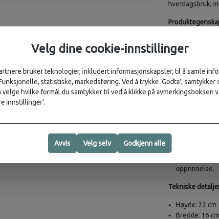
hverdagsbruk, med
Produktegenska
Slitesterk G-
Velg dine cookie-innstillinger
65 % resirkule
Glidelås i ho
Åpen frontlom
artnere bruker teknologier, inkludert informasjonskapsler, til å samle in
Frontlomme m
 Funksjonelle, statistiske, markedsføring. Ved å trykke 'Godta', samtykker d
velge hvilke formål du samtykker til ved å klikke på avmerkingsboksen v
Materialspesifik
e innstillinger'.
Materiale: G-
økologisk bom
Innerstoff: G-
Avvis
Velg selv
Godkjenn alle
bomull)
Juridisk infor
opprinnelse.
Tekniske detaljer
Høyde: 22 cm
Bredde: 16 c