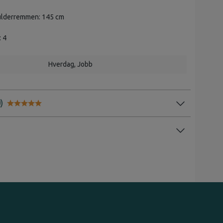
ulderremmen: 145 cm
: 4
Hverdag
, Jobb
Karakter:
5.0 av 5 mulige