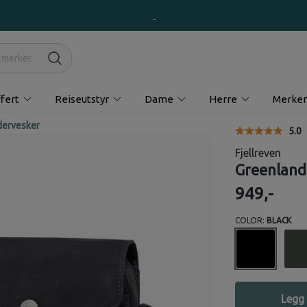
fert
Reiseutstyr
Dame
Herre
Merker
dervesker
Gjen
5.0
Fjellreven
Greenland
949,-
COLOR:
BLACK
Legg 