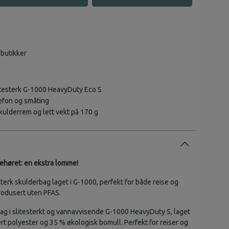
 butikker
litesterk G-1000 HeavyDuty Eco S
elefon og småting
kulderrem og lett vekt på 170 g
behøret: en ekstra lomme!
sterk skulderbag laget i G-1000, perfekt for både reise og
rodusert uten PFAS.
bag i slitesterkt og vannavvisende G-1000 HeavyDuty S, laget
rt polyester og 35 % økologisk bomull. Perfekt for reiser og