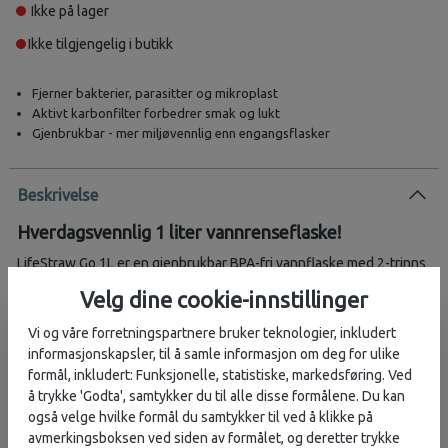
Ikke på lager
Ikke tilgjengelig i butikk
Fjerner bakterier, parasitter og mikroplast
Aktivt karbonfilter forbedrer smak og lukt
Gjenbrukbar - mer miljøvennlig enn engangsflasker
Beskrivelse
Hverdagsvennlig 1 liter vannrenseflaske!
LifeStraw Go 1L er en gjenbrukbar BPA-fri vannflaske med 2-trinns
filter som gir trygt og bedre smakende vann hvor som helst.
Velg dine cookie-innstillinger
Perfekt for reise, turer eller daglig bruk. Laget av 50 % resirkulert
plast.
Vi og våre forretningspartnere bruker teknologier, inkludert
informasjonskapsler, til å samle informasjon om deg for ulike
Funksjoner:
formål, inkludert: Funksjonelle, statistiske, markedsføring. Ved
å trykke 'Godta', samtykker du til alle disse formålene. Du kan
Fjerner 99,999% av bakterier, 99,999% av parasitter og 99,999%
også velge hvilke formål du samtykker til ved å klikke på
av mikroplast
avmerkingsboksen ved siden av formålet, og deretter trykke
Aktivt karbonfilter reduserer klor, lukt og organisk materiale