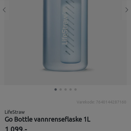
Varekode: 7640144287160
LifeStraw
Go Bottle vannrenseflaske 1L
1 099,-