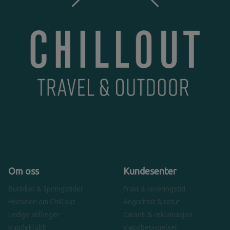
Om oss
Kundesenter
Butikker & åpningstider
Frakt & leveringstid
Historien om Chillout
Angrefrist & retur
Ledige stillinger
Garanti & reklamasjon
Kundeklubb
Kjøpsbetingelser