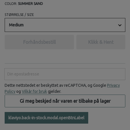
COLOR:
SUMMER SAND
STØRRELSE / SIZE
Medium
Forhåndsbestill
Klikk & Hent
Din epostadresse
Dette nettstedet er beskyttet av reCAPTCHA, og Google
Privacy
Policy
og
Vilkår for bruk
gjelder.
Gi meg beskjed når varen er tilbake på lager
klaviyo.back-in-stock.modal.openBtnLabel