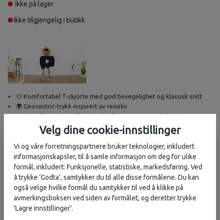
Ikke på lager
Ikke tilgjengelig i butikk
👕 Komfortabel T-skjorte med god bevegelighet og klassisk snitt
🌍 Geocentric-trykk inspirert av reiseliv
🎨 Plaggfarget bomull med unikt fargepreg og myk følelse
Velg dine cookie-innstillinger
Beskrivelse
Vi og våre forretningspartnere bruker teknologier, inkludert
informasjonskapsler, til å samle informasjon om deg for ulike
T-skjorte i 100% bomull med Geocentric-grafikk som gjenspeiler
formål, inkludert: Funksjonelle, statistiske, markedsføring. Ved
KAVUs filosofi om aktiv livsstil og eventyr!
å trykke 'Godta', samtykker du til alle disse formålene. Du kan
også velge hvilke formål du samtykker til ved å klikke på
Uansett om du holder deg i nærområdet eller drar langt avgårde, er
avmerkingsboksen ved siden av formålet, og deretter trykke
KAVU med deg hele veien – og minner deg på å gjøre verden til din
'Lagre innstillinger'.
egen lekeplass.