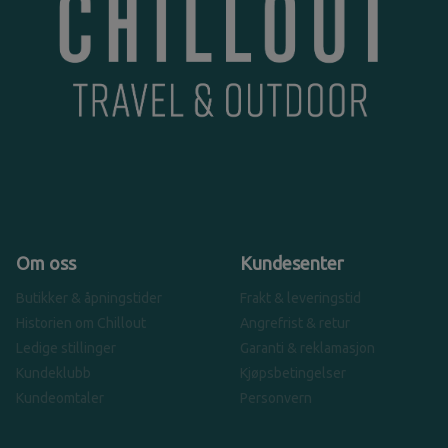
Om oss
Kundesenter
Butikker & åpningstider
Frakt & leveringstid
Historien om Chillout
Angrefrist & retur
Ledige stillinger
Garanti & reklamasjon
Kundeklubb
Kjøpsbetingelser
Kundeomtaler
Personvern